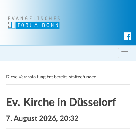
S
u
c
T
h
o
e
g
n
Diese Veranstaltung hat bereits stattgefunden.
g
l
e
Ev. Kirche in Düsselorf
n
a
v
7. August 2026, 20:32
i
g