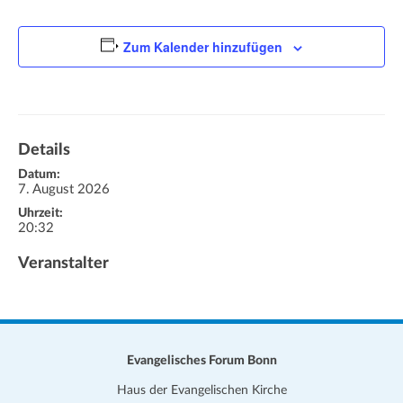
a
t
Zum Kalender hinzufügen
i
o
n
Details
Datum:
7. August 2026
Uhrzeit:
20:32
Veranstalter
Evangelisches Forum Bonn
Haus der Evangelischen Kirche