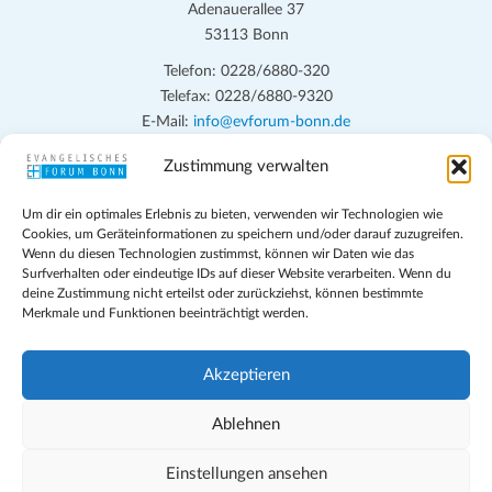
Adenauerallee 37
53113 Bonn
Telefon: 0228/6880-320
Telefax: 0228/6880-9320
E-Mail:
info@evforum-bonn.de
Zustimmung verwalten
Das Evangelische Forum Bonn will in seinen zentralen
Veranstaltungen und den Angeboten vor Ort auf Grundfragen des
Um dir ein optimales Erlebnis zu bieten, verwenden wir Technologien wie
persönlichen, beruflichen, kirchlichen und öffentlichen Lebens
Cookies, um Geräteinformationen zu speichern und/oder darauf zuzugreifen.
eingehen, zu offener Begegnung und ehrlicher Auseinandersetzung
Wenn du diesen Technologien zustimmst, können wir Daten wie das
anregen und mithelfen, aus der Verheißung des Evangeliums heraus
Surfverhalten oder eindeutige IDs auf dieser Website verarbeiten. Wenn du
deine Zustimmung nicht erteilst oder zurückziehst, können bestimmte
im individuellen und gesellschaftlichen Leben verantwortlich zu
Merkmale und Funktionen beeinträchtigt werden.
denken, zu reden und zu handeln.
Impressum
Akzeptieren
Datenschutz
Teilnahmebedingungen
Ablehnen
Evangelische Kirche in Bonn
Cookie-Richtlinie (EU)
Einstellungen ansehen