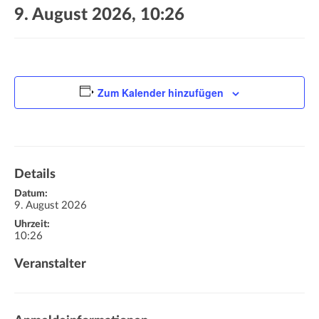
a
9. August 2026, 10:26
t
i
o
n
Zum Kalender hinzufügen
Details
Datum:
9. August 2026
Uhrzeit:
10:26
Veranstalter