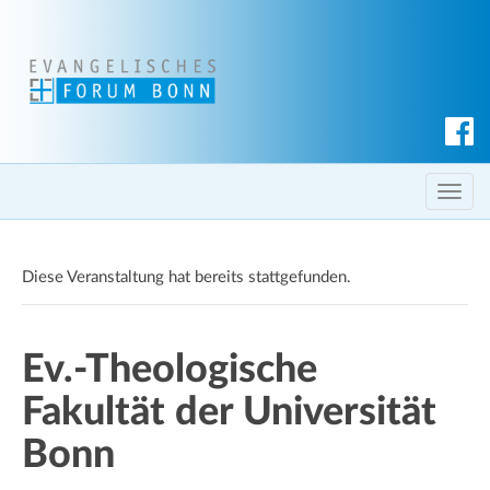
S
u
c
T
h
o
e
g
n
Diese Veranstaltung hat bereits stattgefunden.
g
l
e
Ev.-Theologische
n
a
Fakultät der Universität
v
i
Bonn
g