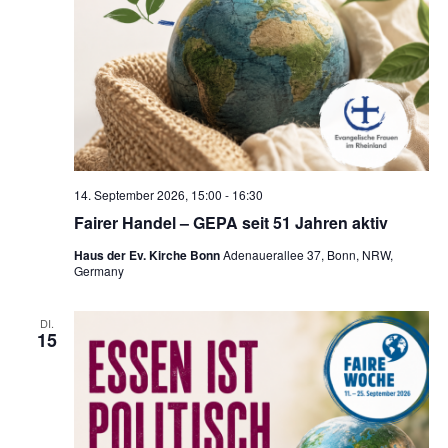
e
n
,
N
a
v
14. September 2026, 15:00
-
16:30
i
Fairer Handel – GEPA seit 51 Jahren aktiv
g
Haus der Ev. Kirche Bonn
Adenauerallee 37, Bonn, NRW,
a
Germany
t
DI.
i
15
o
n