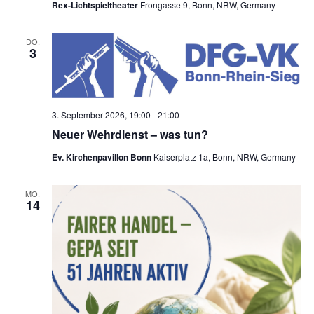
n
Rex-Lichtspieltheater
Frongasse 9, Bonn, NRW, Germany
c
-
h
N
DO.
3
a
e
v
u
i
n
g
3. September 2026, 19:00
-
21:00
d
a
Neuer Wehrdienst – was tun?
t
A
Ev. Kirchenpavillon Bonn
Kaiserplatz 1a, Bonn, NRW, Germany
i
n
o
MO.
s
14
n
i
c
h
t