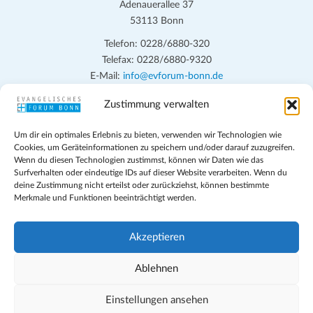
n
Adenauerallee 37
h
53113 Bonn
t
S
e
Telefon: 0228/6880-320
u
Telefax: 0228/6880-9320
n
c
E-Mail:
info@evforum-bonn.de
-
h
N
Zustimmung verwalten
Das Evangelische Forum Bonn will in seinen zentralen
a
e
Veranstaltungen und den Angeboten vor Ort auf Grundfragen des
v
Um dir ein optimales Erlebnis zu bieten, verwenden wir Technologien wie
persönlichen, beruflichen, kirchlichen und öffentlichen Lebens
u
Cookies, um Geräteinformationen zu speichern und/oder darauf zuzugreifen.
i
eingehen, zu offener Begegnung und ehrlicher Auseinandersetzung
Wenn du diesen Technologien zustimmst, können wir Daten wie das
n
g
anregen und mithelfen, aus der Verheißung des Evangeliums heraus
Surfverhalten oder eindeutige IDs auf dieser Website verarbeiten. Wenn du
d
deine Zustimmung nicht erteilst oder zurückziehst, können bestimmte
im individuellen und gesellschaftlichen Leben verantwortlich zu
a
Merkmale und Funktionen beeinträchtigt werden.
denken, zu reden und zu handeln.
t
A
i
n
Impressum
Akzeptieren
o
Datenschutz
s
n
Teilnahmebedingungen
Ablehnen
i
Evangelische Kirche in Bonn
Cookie-Richtlinie (EU)
Einstellungen ansehen
c