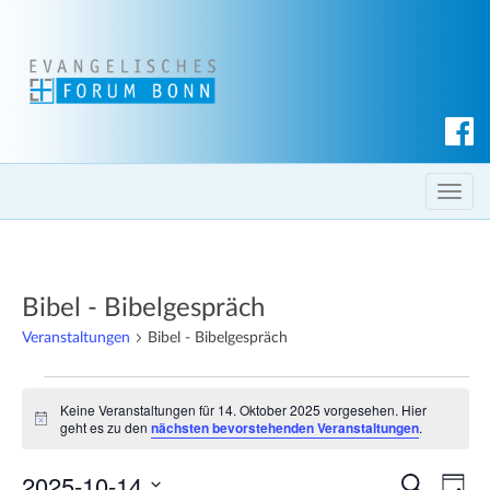
S
u
c
T
h
o
e
g
n
g
Bibel - Bibelgespräch
l
e
Veranstaltungen
Bibel - Bibelgespräch
n
Veranstaltungen
a
Keine Veranstaltungen für 14. Oktober 2025 vorgesehen. Hier
v
für
H
geht es zu den
nächsten bevorstehenden Veranstaltungen
.
i
i
14.
n
g
2025-10-14
w
V
V
S