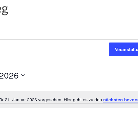
eg
Veranstal
 2026
für 21. Januar 2026 vorgesehen. Hier geht es zu den
nächsten bevor
H
i
n
w
e
i