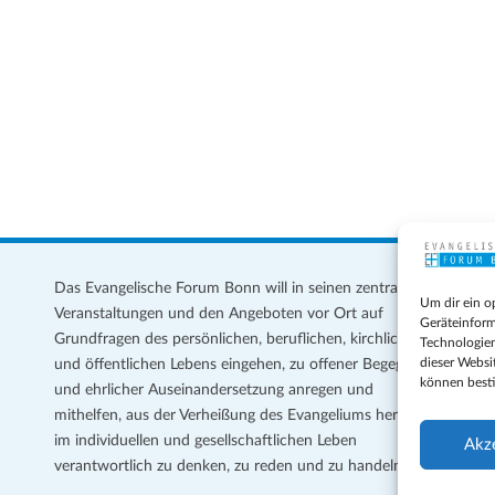
s
Das Evangelische Forum Bonn will in seinen zentralen
Im
Um dir ein o
Veranstaltungen und den Angeboten vor Ort auf
Da
Geräteinform
Grundfragen des persönlichen, beruflichen, kirchlichen
Te
Technologien
dieser Websi
und öffentlichen Lebens eingehen, zu offener Begegnung
können best
und ehrlicher Auseinandersetzung anregen und
Coo
mithelfen, aus der Verheißung des Evangeliums heraus
Ge
im individuellen und gesellschaftlichen Leben
Akz
verantwortlich zu denken, zu reden und zu handeln.