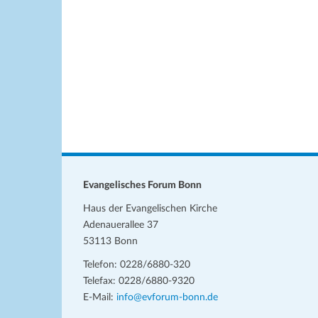
h
e
u
l
l
n
e
w
n
o
g
.
r
e
t
n
e
i
S
n
u
g
c
e
Evangelisches Forum Bonn
b
h
Haus der Evangelischen Kirche
e
e
Adenauerallee 37
n
53113 Bonn
u
.
Telefon: 0228/6880-320
S
n
Telefax: 0228/6880-9320
u
d
E-Mail:
info@evforum-bonn.de
c