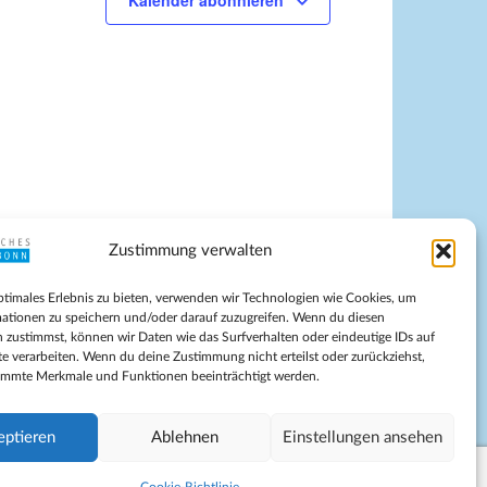
Kalender abonnieren
g
A
n
s
i
c
h
t
e
Zustimmung verwalten
n
-
pressum
ptimales Erlebnis zu bieten, verwenden wir Technologien wie Cookies, um
tenschutz
N
ationen zu speichern und/oder darauf zuzugreifen. Wenn du diesen
ilnahmebedingungen
 zustimmst, können wir Daten wie das Surfverhalten oder eindeutige IDs auf
a
te verarbeiten. Wenn du deine Zustimmung nicht erteilst oder zurückziehst,
Evangelische Kirche in Bonn
v
immte Merkmale und Funktionen beeinträchtigt werden.
kie-Richtlinie (EU)
i
schäftsbedingungen
g
eptieren
Ablehnen
Einstellungen ansehen
a
t