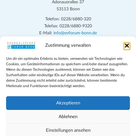
n
Adenauerallee 37
h
53113 Bonn
t
S
e
Telefon: 0228/6880-320
u
Telefax: 0228/6880-9320
n
c
E-Mail:
info@evforum-bonn.de
-
h
N
Zustimmung verwalten
Das Evangelische Forum Bonn will in seinen zentralen
a
e
Veranstaltungen und den Angeboten vor Ort auf Grundfragen des
v
Um dir ein optimales Erlebnis zu bieten, verwenden wir Technologien wie
persönlichen, beruflichen, kirchlichen und öffentlichen Lebens
u
Cookies, um Geräteinformationen zu speichern und/oder darauf zuzugreifen.
i
eingehen, zu offener Begegnung und ehrlicher Auseinandersetzung
Wenn du diesen Technologien zustimmst, können wir Daten wie das
n
g
anregen und mithelfen, aus der Verheißung des Evangeliums heraus
Surfverhalten oder eindeutige IDs auf dieser Website verarbeiten. Wenn du
d
deine Zustimmung nicht erteilst oder zurückziehst, können bestimmte
im individuellen und gesellschaftlichen Leben verantwortlich zu
a
Merkmale und Funktionen beeinträchtigt werden.
denken, zu reden und zu handeln.
t
A
i
n
Impressum
Akzeptieren
o
Datenschutz
s
n
Teilnahmebedingungen
Ablehnen
i
Evangelische Kirche in Bonn
Cookie-Richtlinie (EU)
Einstellungen ansehen
c