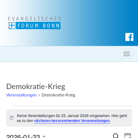
S
u
c
T
h
o
e
g
n
g
Demokratie-Krieg
l
e
Veranstaltungen
Demokratie-Krieg
n
Veranstaltungen
a
Keine Veranstaltungen für 23. Januar 2026 vorgesehen. Hier geht
v
für
H
es zu den
nächsten bevorstehenden Veranstaltungen
.
i
i
23.
n
g
2026-01-23
w
V
V
S