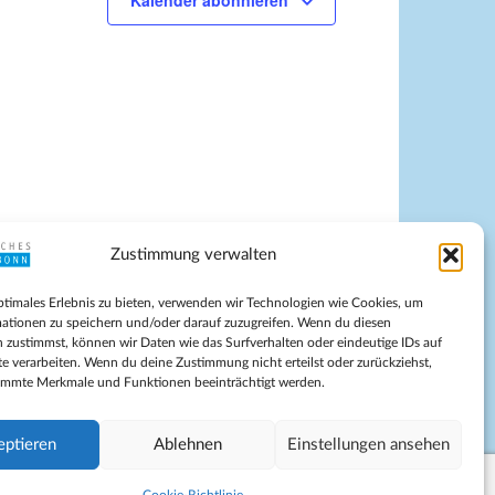
Kalender abonnieren
g
A
n
s
i
c
h
t
e
Zustimmung verwalten
n
-
pressum
ptimales Erlebnis zu bieten, verwenden wir Technologien wie Cookies, um
tenschutz
N
ationen zu speichern und/oder darauf zuzugreifen. Wenn du diesen
ilnahmebedingungen
 zustimmst, können wir Daten wie das Surfverhalten oder eindeutige IDs auf
a
te verarbeiten. Wenn du deine Zustimmung nicht erteilst oder zurückziehst,
Evangelische Kirche in Bonn
v
immte Merkmale und Funktionen beeinträchtigt werden.
kie-Richtlinie (EU)
i
schäftsbedingungen
g
eptieren
Ablehnen
Einstellungen ansehen
a
t