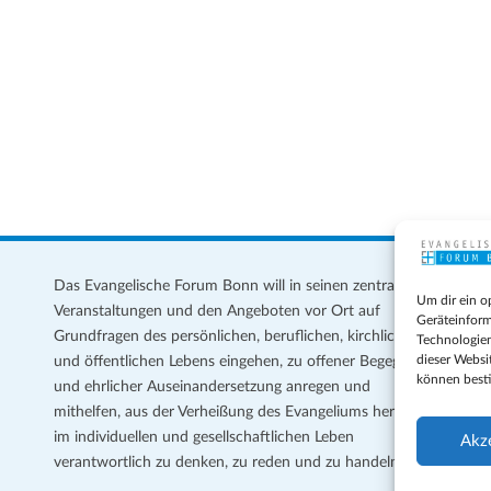
s
Das Evangelische Forum Bonn will in seinen zentralen
Im
Um dir ein o
Veranstaltungen und den Angeboten vor Ort auf
Da
Geräteinform
Grundfragen des persönlichen, beruflichen, kirchlichen
Te
Technologien
dieser Websi
und öffentlichen Lebens eingehen, zu offener Begegnung
können best
und ehrlicher Auseinandersetzung anregen und
Coo
mithelfen, aus der Verheißung des Evangeliums heraus
Ge
im individuellen und gesellschaftlichen Leben
Akz
verantwortlich zu denken, zu reden und zu handeln.