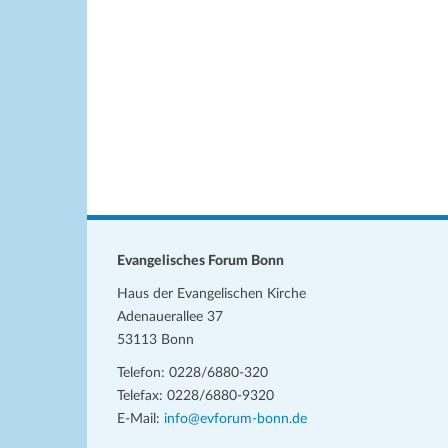
h
e
u
l
l
n
e
w
n
o
g
.
r
e
t
n
e
i
S
n
u
g
c
e
Evangelisches Forum Bonn
b
h
Haus der Evangelischen Kirche
e
e
Adenauerallee 37
n
53113 Bonn
u
.
Telefon: 0228/6880-320
S
n
Telefax: 0228/6880-9320
u
d
E-Mail:
info@evforum-bonn.de
c