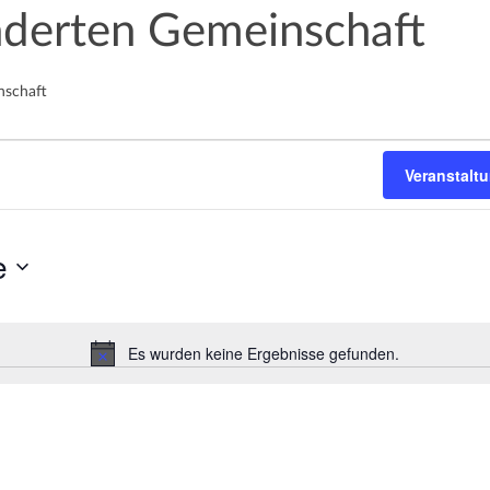
inderten Gemeinschaft
nschaft
Veranstalt
e
Es wurden keine Ergebnisse gefunden.
H
i
n
w
e
i