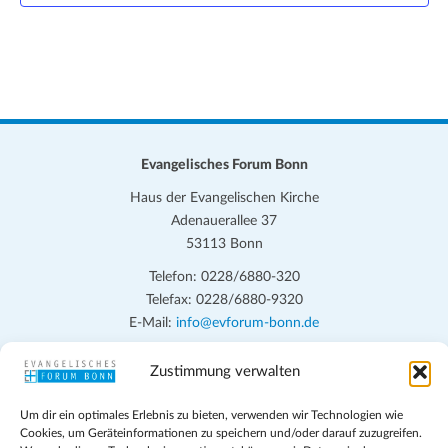
e
u
n
c
-
h
N
a
e
v
u
Evangelisches Forum Bonn
i
n
g
Haus der Evangelischen Kirche
d
a
Adenauerallee 37
53113 Bonn
t
A
i
Telefon: 0228/6880-320
n
o
Telefax: 0228/6880-9320
s
E-Mail:
info@evforum-bonn.de
n
i
Das Evangelische Forum Bonn will in seinen zentralen
Zustimmung verwalten
c
Veranstaltungen und den Angeboten vor Ort auf Grundfragen des
persönlichen, beruflichen, kirchlichen und öffentlichen Lebens
h
Um dir ein optimales Erlebnis zu bieten, verwenden wir Technologien wie
Cookies, um Geräteinformationen zu speichern und/oder darauf zuzugreifen.
eingehen, zu offener Begegnung und ehrlicher Auseinandersetzung