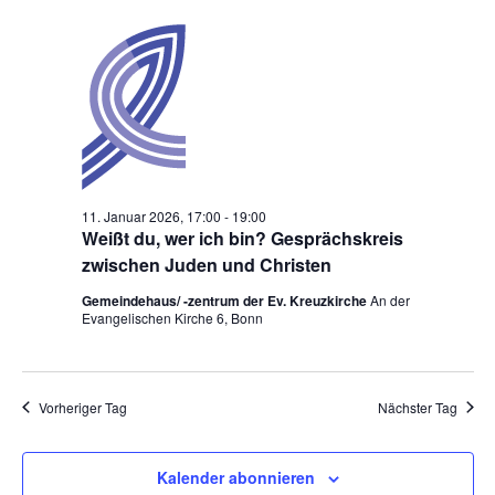
a
h
11.
r
a
a
e
t
t
Januar
a
n
u
i
2026
s
n
m
o
t
w
s
n
a
ä
t
l
h
a
t
l
11. Januar 2026, 17:00
-
19:00
e
u
l
Weißt du, wer ich bin? Gesprächskreis
n
n
zwischen Juden und Christen
t
.
g
Gemeindehaus/ -zentrum der Ev. Kreuzkirche
An der
u
A
Evangelischen Kirche 6, Bonn
n
n
s
g
i
Vorheriger Tag
Nächster Tag
e
c
n
h
Kalender abonnieren
t
S