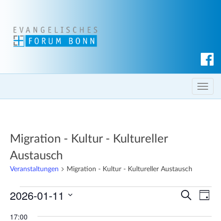
S
u
c
T
h
o
e
g
n
g
Migration - Kultur - Kultureller
l
e
Austausch
n
Veranstaltungen
Migration - Kultur - Kultureller Austausch
a
v
Veranstaltungen
2026-01-11
V
V
S
T
i
u
e
für
e
a
D
g
c
17:00
g
r