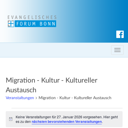
S
u
c
T
h
o
e
g
n
g
Migration - Kultur - Kultureller
l
e
Austausch
n
Veranstaltungen
Migration - Kultur - Kultureller Austausch
a
v
Veranstaltungen
i
Keine Veranstaltungen für 27. Januar 2026 vorgesehen. Hier geht
für
H
es zu den
nächsten bevorstehenden Veranstaltungen
.
g
i