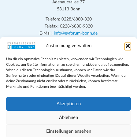
e
Adenauerallee 37
c
53113 Bonn
n
h
Telefon: 0228/6880-320
t
S
Telefax: 0228/6880-9320
e
u
E-Mail:
info@evforum-bonn.de
n
c
-
Zustimmung verwalten
Das Evangelische Forum Bonn will in seinen zentralen
h
N
Veranstaltungen und den Angeboten vor Ort auf Grundfragen des
Um dir ein optimales Erlebnis zu bieten, verwenden wir Technologien wie
a
persönlichen, beruflichen, kirchlichen und öffentlichen Lebens
e
Cookies, um Geräteinformationen zu speichern und/oder darauf zuzugreifen.
eingehen, zu offener Begegnung und ehrlicher Auseinandersetzung
v
Wenn du diesen Technologien zustimmst, können wir Daten wie das
u
anregen und mithelfen, aus der Verheißung des Evangeliums heraus
Surfverhalten oder eindeutige IDs auf dieser Website verarbeiten. Wenn du
i
deine Zustimmung nicht erteilst oder zurückziehst, können bestimmte
n
im individuellen und gesellschaftlichen Leben verantwortlich zu
g
Merkmale und Funktionen beeinträchtigt werden.
denken, zu reden und zu handeln.
d
a
t
A
Impressum
Akzeptieren
i
Datenschutz
n
o
Teilnahmebedingungen
Ablehnen
s
Evangelische Kirche in Bonn
n
Cookie-Richtlinie (EU)
Einstellungen ansehen
i