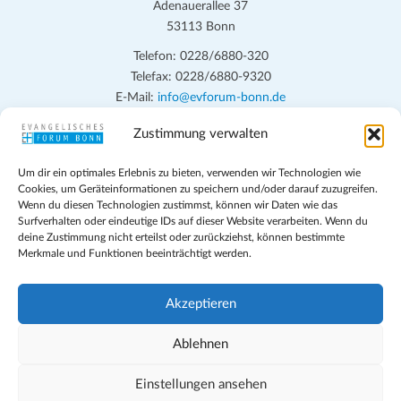
e
Adenauerallee 37
c
53113 Bonn
n
h
Telefon: 0228/6880-320
t
S
Telefax: 0228/6880-9320
e
u
E-Mail:
info@evforum-bonn.de
n
c
-
Zustimmung verwalten
Das Evangelische Forum Bonn will in seinen zentralen
h
N
Veranstaltungen und den Angeboten vor Ort auf Grundfragen des
Um dir ein optimales Erlebnis zu bieten, verwenden wir Technologien wie
a
persönlichen, beruflichen, kirchlichen und öffentlichen Lebens
e
Cookies, um Geräteinformationen zu speichern und/oder darauf zuzugreifen.
eingehen, zu offener Begegnung und ehrlicher Auseinandersetzung
v
Wenn du diesen Technologien zustimmst, können wir Daten wie das
u
anregen und mithelfen, aus der Verheißung des Evangeliums heraus
Surfverhalten oder eindeutige IDs auf dieser Website verarbeiten. Wenn du
i
deine Zustimmung nicht erteilst oder zurückziehst, können bestimmte
n
im individuellen und gesellschaftlichen Leben verantwortlich zu
g
Merkmale und Funktionen beeinträchtigt werden.
denken, zu reden und zu handeln.
d
a
t
A
Impressum
Akzeptieren
i
Datenschutz
n
o
Teilnahmebedingungen
Ablehnen
s
Evangelische Kirche in Bonn
n
Cookie-Richtlinie (EU)
Einstellungen ansehen
i