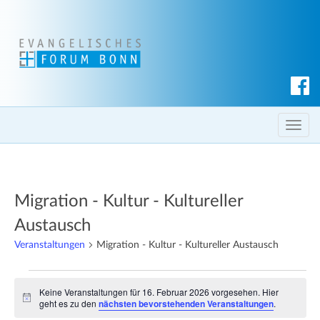
S
u
c
T
h
o
e
g
n
g
Migration - Kultur - Kultureller
l
e
Austausch
n
Veranstaltungen
Migration - Kultur - Kultureller Austausch
a
v
Veranstaltungen
i
Keine Veranstaltungen für 16. Februar 2026 vorgesehen. Hier
für
H
geht es zu den
nächsten bevorstehenden Veranstaltungen
.
g
i