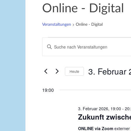
Online - Digital
Veranstaltungen
Online - Digital
Veranstaltungen
V
B
für
e
i
3.
r
t
t
3. Februar
Februar
a
Heute
e
2026
n
D
S
a
s
c
19:00
t
h
t
u
l
a
3. Februar 2026, 19:00
-
20
m
ü
Zukunft zwische
w
l
s
ä
s
t
ONLINE via Zoom
externer