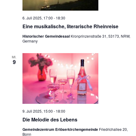
t
e
6. Juli 2025, 17:00
-
18:30
Eine musikalische, literarische Rheinreise
n
Historischer Gemeindesaal
Kronprinzenstraße 31, 53173, NRW,
,
Germany
N
a
MI.
9
v
i
g
a
t
9. Juli 2025, 15:00
-
18:00
i
Die Melodie des Lebens
o
Gemeindezentrum Erlöserkirchengemeinde
Friedrichallee 20,
Bonn