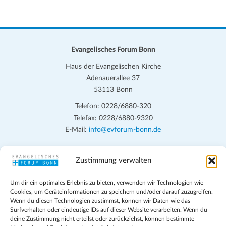
Evangelisches Forum Bonn
Haus der Evangelischen Kirche
Adenauerallee 37
53113 Bonn
Telefon: 0228/6880-320
Telefax: 0228/6880-9320
E-Mail:
info@evforum-bonn.de
Das Evangelische Forum Bonn will in seinen zentralen
Zustimmung verwalten
Veranstaltungen und den Angeboten vor Ort auf Grundfragen des
persönlichen, beruflichen, kirchlichen und öffentlichen Lebens
Um dir ein optimales Erlebnis zu bieten, verwenden wir Technologien wie
eingehen, zu offener Begegnung und ehrlicher Auseinandersetzung
Cookies, um Geräteinformationen zu speichern und/oder darauf zuzugreifen.
anregen und mithelfen, aus der Verheißung des Evangeliums heraus
Wenn du diesen Technologien zustimmst, können wir Daten wie das
im individuellen und gesellschaftlichen Leben verantwortlich zu
Surfverhalten oder eindeutige IDs auf dieser Website verarbeiten. Wenn du
deine Zustimmung nicht erteilst oder zurückziehst, können bestimmte
denken, zu reden und zu handeln.