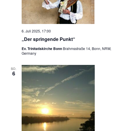
t
S
e
u
n
c
-
6. Juli 2025, 17:00
h
N
„Der springende Punkt“
a
e
v
Ev. Trinitatiskirche Bonn
Brahmsstraße 14, Bonn, NRW,
u
Germany
i
n
g
SO.
d
a
6
t
A
i
n
o
s
n
i
c
h