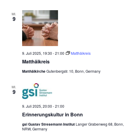
n
MI.
9
9. Juli 2025, 19:30
-
21:00
Matthäikreis
Matthäikreis
Matthäikirche
Gutenbergstr. 10, Bonn, Germany
MI.
9
9. Juli 2025, 20:00
-
21:00
Erinnerungskultur in Bonn
gsi Gustav Stresemann Institut
Langer Grabenweg 68, Bonn,
NRW, Germany