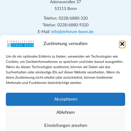
Adenauerallee 37
i
e
53113 Bonn
c
n
h
Telefon: 0228/6880-320
Telefax: 0228/6880-9320
t
S
E-Mail:
info@evforum-bonn.de
e
u
n
Zustimmung verwalten
Das Evangelische Forum Bonn will in seinen zentralen
c
-
Veranstaltungen und den Angeboten vor Ort auf Grundfragen des
h
N
Um dir ein optimales Erlebnis zu bieten, verwenden wir Technologien wie
persönlichen, beruflichen, kirchlichen und öffentlichen Lebens
Cookies, um Geräteinformationen zu speichern und/oder darauf zuzugreifen.
a
e
eingehen, zu offener Begegnung und ehrlicher Auseinandersetzung
Wenn du diesen Technologien zustimmst, können wir Daten wie das
v
anregen und mithelfen, aus der Verheißung des Evangeliums heraus
Surfverhalten oder eindeutige IDs auf dieser Website verarbeiten. Wenn du
u
deine Zustimmung nicht erteilst oder zurückziehst, können bestimmte
im individuellen und gesellschaftlichen Leben verantwortlich zu
i
Merkmale und Funktionen beeinträchtigt werden.
n
denken, zu reden und zu handeln.
g
d
a
Impressum
Akzeptieren
t
A
Datenschutz
i
Teilnahmebedingungen
Ablehnen
n
o
Evangelische Kirche in Bonn
s
n
Cookie-Richtlinie (EU)
Einstellungen ansehen