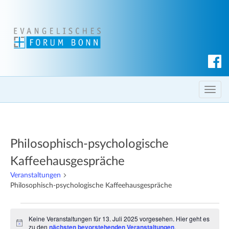
S
u
c
T
h
o
e
g
n
g
Philosophisch-psychologische
l
e
Kaffeehausgespräche
n
Veranstaltungen
a
Philosophisch-psychologische Kaffeehausgespräche
v
i
Veranstaltungen
Keine Veranstaltungen für 13. Juli 2025 vorgesehen. Hier geht es
g
für
H
zu den
nächsten bevorstehenden Veranstaltungen
.