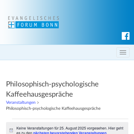
S
u
c
T
h
o
e
g
n
g
Philosophisch-psychologische
l
e
Kaffeehausgespräche
n
Veranstaltungen
a
Philosophisch-psychologische Kaffeehausgespräche
v
i
Veranstaltungen
Keine Veranstaltungen für 25. August 2025 vorgesehen. Hier geht
g
für
H
es zu den
nächsten bevorstehenden Veranstaltungen
.