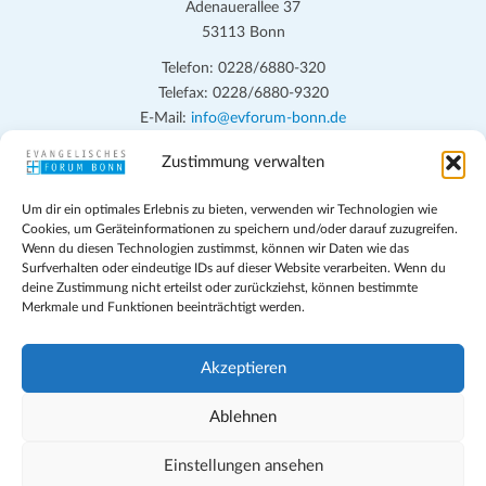
Adenauerallee 37
i
e
53113 Bonn
c
n
h
Telefon: 0228/6880-320
Telefax: 0228/6880-9320
t
S
E-Mail:
info@evforum-bonn.de
e
u
n
Zustimmung verwalten
Das Evangelische Forum Bonn will in seinen zentralen
c
-
Veranstaltungen und den Angeboten vor Ort auf Grundfragen des
h
N
Um dir ein optimales Erlebnis zu bieten, verwenden wir Technologien wie
persönlichen, beruflichen, kirchlichen und öffentlichen Lebens
Cookies, um Geräteinformationen zu speichern und/oder darauf zuzugreifen.
a
e
eingehen, zu offener Begegnung und ehrlicher Auseinandersetzung
Wenn du diesen Technologien zustimmst, können wir Daten wie das
v
anregen und mithelfen, aus der Verheißung des Evangeliums heraus
Surfverhalten oder eindeutige IDs auf dieser Website verarbeiten. Wenn du
u
deine Zustimmung nicht erteilst oder zurückziehst, können bestimmte
im individuellen und gesellschaftlichen Leben verantwortlich zu
i
Merkmale und Funktionen beeinträchtigt werden.
n
denken, zu reden und zu handeln.
g
d
a
Impressum
Akzeptieren
t
A
Datenschutz
i
Teilnahmebedingungen
Ablehnen
n
o
Evangelische Kirche in Bonn
s
n
Cookie-Richtlinie (EU)
Einstellungen ansehen