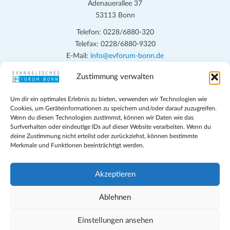
Adenauerallee 37
i
e
53113 Bonn
c
n
h
Telefon: 0228/6880-320
Telefax: 0228/6880-9320
t
S
E-Mail:
info@evforum-bonn.de
e
u
n
Zustimmung verwalten
Das Evangelische Forum Bonn will in seinen zentralen
c
-
Veranstaltungen und den Angeboten vor Ort auf Grundfragen des
h
N
Um dir ein optimales Erlebnis zu bieten, verwenden wir Technologien wie
persönlichen, beruflichen, kirchlichen und öffentlichen Lebens
Cookies, um Geräteinformationen zu speichern und/oder darauf zuzugreifen.
a
e
eingehen, zu offener Begegnung und ehrlicher Auseinandersetzung
Wenn du diesen Technologien zustimmst, können wir Daten wie das
v
anregen und mithelfen, aus der Verheißung des Evangeliums heraus
Surfverhalten oder eindeutige IDs auf dieser Website verarbeiten. Wenn du
u
deine Zustimmung nicht erteilst oder zurückziehst, können bestimmte
im individuellen und gesellschaftlichen Leben verantwortlich zu
i
Merkmale und Funktionen beeinträchtigt werden.
n
denken, zu reden und zu handeln.
g
d
a
Impressum
Akzeptieren
t
A
Datenschutz
i
Teilnahmebedingungen
Ablehnen
n
o
Evangelische Kirche in Bonn
s
n
Cookie-Richtlinie (EU)
Einstellungen ansehen