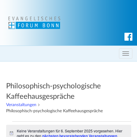
S
u
c
T
h
o
e
g
n
g
Philosophisch-psychologische
l
e
Kaffeehausgespräche
n
Veranstaltungen
a
Philosophisch-psychologische Kaffeehausgespräche
v
i
Veranstaltungen
Keine Veranstaltungen für 6. September 2025 vorgesehen. Hier
g
für
H
geht es zu den
nächsten bevorstehenden Veranstaltungen
.