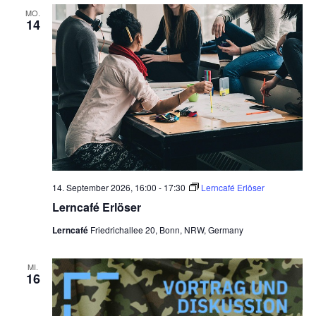
MO.
14
14. September 2026, 16:00
-
17:30
Lerncafé Erlöser
Lerncafé Erlöser
Lerncafé
Friedrichallee 20, Bonn, NRW, Germany
MI.
16