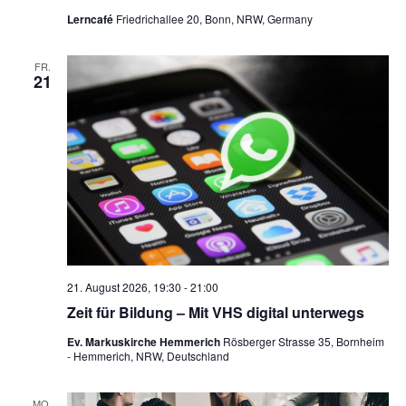
e
Lerncafé
Friedrichallee 20, Bonn, NRW, Germany
n
,
FR.
21
N
a
v
i
g
a
t
21. August 2026, 19:30
-
21:00
i
Zeit für Bildung – Mit VHS digital unterwegs
o
Ev. Markuskirche Hemmerich
Rösberger Strasse 35, Bornheim
- Hemmerich, NRW, Deutschland
n
MO.