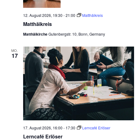
n
c
-
12. August 2026, 19:30
-
21:00
Matthäikreis
h
N
Matthäikreis
a
e
Matthäikirche
Gutenbergstr. 10, Bonn, Germany
v
u
i
n
MO.
g
17
d
a
t
A
i
n
o
s
n
i
c
h
17. August 2026, 16:00
-
17:30
Lerncafé Erlöser
t
Lerncafé Erlöser