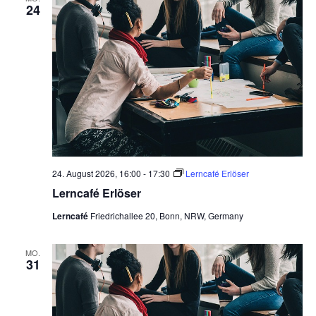
24
24. August 2026, 16:00
-
17:30
Lerncafé Erlöser
Lerncafé Erlöser
Lerncafé
Friedrichallee 20, Bonn, NRW, Germany
MO.
31