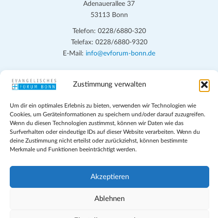
Adenauerallee 37
53113 Bonn
Telefon: 0228/6880-320
Telefax: 0228/6880-9320
E-Mail:
info@evforum-bonn.de
Das Evangelische Forum Bonn will in seinen zentralen
Zustimmung verwalten
Veranstaltungen und den Angeboten vor Ort auf Grundfragen des
persönlichen, beruflichen, kirchlichen und öffentlichen Lebens
Um dir ein optimales Erlebnis zu bieten, verwenden wir Technologien wie
eingehen, zu offener Begegnung und ehrlicher Auseinandersetzung
Cookies, um Geräteinformationen zu speichern und/oder darauf zuzugreifen.
anregen und mithelfen, aus der Verheißung des Evangeliums heraus
Wenn du diesen Technologien zustimmst, können wir Daten wie das
im individuellen und gesellschaftlichen Leben verantwortlich zu
Surfverhalten oder eindeutige IDs auf dieser Website verarbeiten. Wenn du
deine Zustimmung nicht erteilst oder zurückziehst, können bestimmte
denken, zu reden und zu handeln.
Merkmale und Funktionen beeinträchtigt werden.
Impressum
Datenschutz
Akzeptieren
Teilnahmebedingungen
Evangelische Kirche in Bonn
Ablehnen
Cookie-Richtlinie (EU)