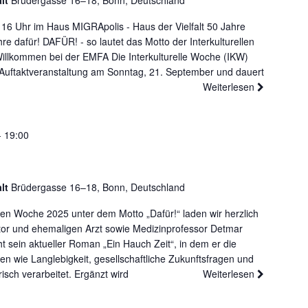
alt
Brüdergasse 16–18, Bonn, Deutschland
6 Uhr im Haus MIGRApolis - Haus der Vielfalt 50 Jahre
hre dafür! DAFÜR! - so lautet das Motto der Interkulturellen
illkommen bei der EMFA Die Interkulturelle Woche (IKW)
r Auftaktveranstaltung am Sonntag, 21. September und dauert
Weiterlesen
-
19:00
alt
Brüdergasse 16–18, Bonn, Deutschland
len Woche 2025 unter dem Motto „Dafür!“ laden wir herzlich
tor und ehemaligen Arzt sowie Medizinprofessor Detmar
ht sein aktueller Roman „Ein Hauch Zeit“, in dem er die
n wie Langlebigkeit, gesellschaftliche Zukunftsfragen und
risch verarbeitet. Ergänzt wird
Weiterlesen