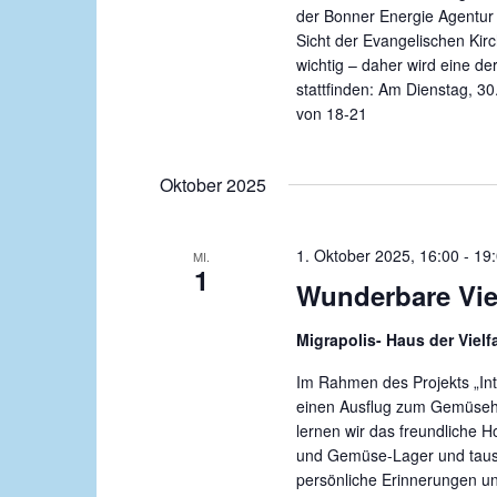
g
der Bonner Energie Agentur
g
e
Sicht der Evangelischen K
a
wichtig – daher wird eine d
n
stattfinden: Am Dienstag, 
t
S
von 18-21
c
i
h
o
l
Oktober 2025
n
ü
s
1. Oktober 2025, 16:00
-
19
MI.
s
1
Wunderbare Viel
e
l
Migrapolis- Haus der Vielf
w
o
Im Rahmen des Projekts „Inte
r
einen Ausflug zum Gemüseho
t
lernen wir das freundliche 
und Gemüse-Lager und taus
.
persönliche Erinnerungen un