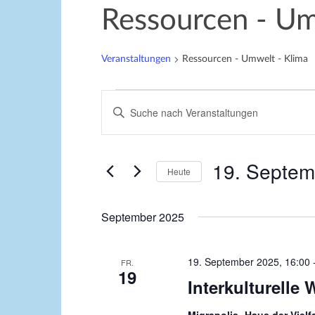
Ressourcen - Um
Veranstaltungen
Ressourcen - Umwelt - Klima
Veranstaltungen
V
B
e
i
r
t
t
19. Septem
a
Heute
e
n
D
S
a
s
c
September 2025
t
h
t
u
l
a
19. September 2025, 16:00
FR.
m
ü
19
Interkulturelle
w
l
s
ä
s
t