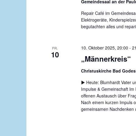
Gemeindesaal an der Paul
Repair Café im Gemeindesaal
Elektrogeräte, Kinderspielz
begutachten alles und repari
10. Oktober 2025, 20:00
-
2
FR.
10
„Männerkreis“
Christuskirche Bad Gode
▶️ Heute: Blumhardt Vater u
Impulse & Gemeinschaft Im M
offenen Austausch über Frag
Nach einem kurzen Impuls od
gemeinsamen Nachdenken und