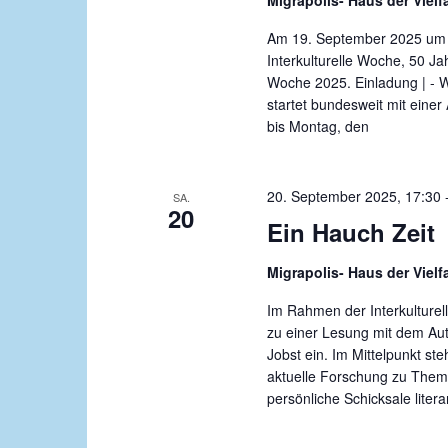
Migrapolis- Haus der Vielf
h
e
u
l
l
Am 19. September 2025 um 1
n
e
w
Interkulturelle Woche, 50 Ja
n
o
Woche 2025. Einladung | - W
g
startet bundesweit mit eine
.
r
e
bis Montag, den
t
n
e
i
S
20. September 2025, 17:30
SA.
n
20
u
Ein Hauch Zeit
g
c
e
Migrapolis- Haus der Vielf
b
h
e
Im Rahmen der Interkulturel
e
n
zu einer Lesung mit dem Au
u
Jobst ein. Im Mittelpunkt ste
.
aktuelle Forschung zu Theme
S
n
persönliche Schicksale litera
u
d
c