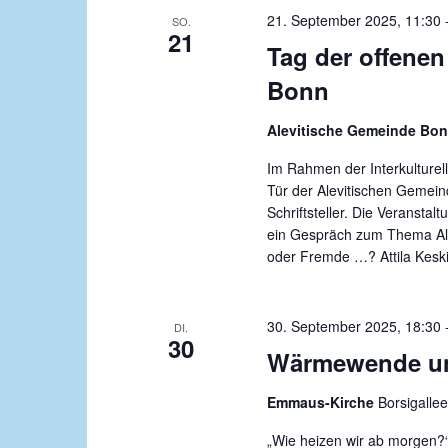
A
h
21. September 2025, 11:30
SO.
e
n
21
Tag der offenen
n
s
Bonn
a
i
c
Alevitische Gemeinde Bon
c
h
V
h
Im Rahmen der Interkulturel
e
Tür der Alevitischen Gemein
t
r
Schriftsteller. Die Veransta
e
a
ein Gespräch zum Thema Ale
oder Fremde …? Attila Keski
n
n
s
,
t
30. September 2025, 18:30
DI.
N
a
30
Wärmewende un
l
a
t
v
Emmaus-Kirche
Borsigalle
u
i
n
„Wie heizen wir ab morgen?“