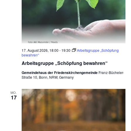
e
n
,
N
a
v
17. August 2026, 18:00
-
19:30
Arbeitsgruppe „Schöpfung
bewahren“
i
Arbeitsgruppe „Schöpfung bewahren“
g
Gemeindehaus der Friedenskirchengemeinde
Franz-Bücheler-
Straße 10, Bonn, NRW, Germany
a
t
MO.
17
i
o
n