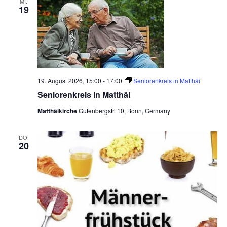
MI.
m
19
a
u
s
19. August 2026, 15:00
-
17:00
Seniorenkreis in Matthäi
Seniorenkreis in Matthäi
Matthäikirche
Gutenbergstr. 10, Bonn, Germany
DO.
20