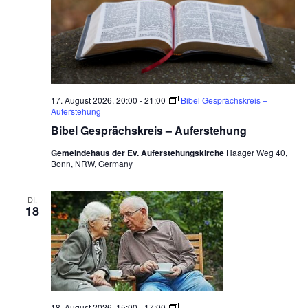
17. August 2026, 20:00
-
21:00
Bibel Gesprächskreis –
Auferstehung
Bibel Gesprächskreis – Auferstehung
Gemeindehaus der Ev. Auferstehungskirche
Haager Weg 40,
Bonn, NRW, Germany
DI.
18
Ö
18. August 2026, 15:00
-
17:00