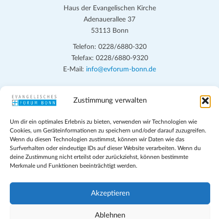
Haus der Evangelischen Kirche
Adenauerallee 37
53113 Bonn
Telefon: 0228/6880-320
Telefax: 0228/6880-9320
E-Mail:
info@evforum-bonn.de
Das Evangelische Forum Bonn will in seinen zentralen
Zustimmung verwalten
Veranstaltungen und den Angeboten vor Ort auf Grundfragen des
persönlichen, beruflichen, kirchlichen und öffentlichen Lebens
Um dir ein optimales Erlebnis zu bieten, verwenden wir Technologien wie
eingehen, zu offener Begegnung und ehrlicher Auseinandersetzung
Cookies, um Geräteinformationen zu speichern und/oder darauf zuzugreifen.
anregen und mithelfen, aus der Verheißung des Evangeliums heraus
Wenn du diesen Technologien zustimmst, können wir Daten wie das
im individuellen und gesellschaftlichen Leben verantwortlich zu
Surfverhalten oder eindeutige IDs auf dieser Website verarbeiten. Wenn du
deine Zustimmung nicht erteilst oder zurückziehst, können bestimmte
denken, zu reden und zu handeln.
Merkmale und Funktionen beeinträchtigt werden.
Impressum
Datenschutz
Akzeptieren
Teilnahmebedingungen
Evangelische Kirche in Bonn
Ablehnen