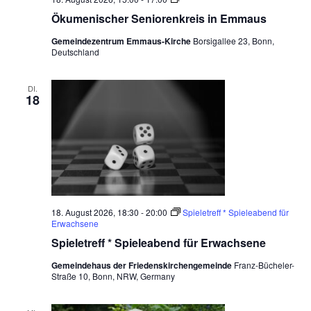
k
Ökumenischer Seniorenkreis in Emmaus
u
m
Gemeindezentrum Emmaus-Kirche
Borsigallee 23, Bonn,
e
Deutschland
n
i
s
c
DI.
18
h
e
r
S
e
n
i
o
r
e
n
18. August 2026, 18:30
-
20:00
Spieletreff * Spieleabend für
k
Erwachsene
r
Spieletreff * Spieleabend für Erwachsene
e
i
Gemeindehaus der Friedenskirchengemeinde
Franz-Bücheler-
s
Straße 10, Bonn, NRW, Germany
i
n
E
m