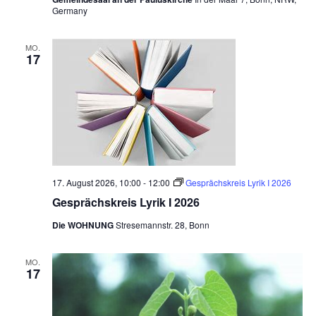
n
Germany
c
-
h
N
MO.
17
a
e
v
u
i
n
g
d
a
t
A
i
n
17. August 2026, 10:00
-
12:00
Gesprächskreis Lyrik I 2026
o
Gesprächskreis Lyrik I 2026
s
n
i
Die WOHNUNG
Stresemannstr. 28, Bonn
c
MO.
17
h
t