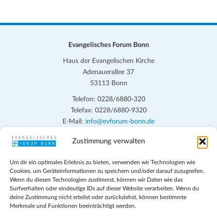
n
n
n
n
n
n
n
n
n
n
n
n
n
n
n
n
e
e
e
e
e
e
e
c
g
g
g
g
g
g
g
-
s
n
n
n
n
n
n
n
e
e
e
e
e
e
h
e
N
t
n
n
n
n
n
n
n
a
e
Evangelisches Forum Bonn
a
v
u
Haus der Evangelischen Kirche
l
i
Adenauerallee 37
n
g
t
53113 Bonn
d
a
u
Telefon: 0228/6880-320
t
A
Telefax: 0228/6880-9320
n
i
n
E-Mail:
info@evforum-bonn.de
g
o
s
n
Zustimmung verwalten
Das Evangelische Forum Bonn will in seinen zentralen
e
i
Veranstaltungen und den Angeboten vor Ort auf Grundfragen des
n
Um dir ein optimales Erlebnis zu bieten, verwenden wir Technologien wie
persönlichen, beruflichen, kirchlichen und öffentlichen Lebens
c
Cookies, um Geräteinformationen zu speichern und/oder darauf zuzugreifen.
eingehen, zu offener Begegnung und ehrlicher Auseinandersetzung
Wenn du diesen Technologien zustimmst, können wir Daten wie das
h
anregen und mithelfen, aus der Verheißung des Evangeliums heraus
Surfverhalten oder eindeutige IDs auf dieser Website verarbeiten. Wenn du
deine Zustimmung nicht erteilst oder zurückziehst, können bestimmte
im individuellen und gesellschaftlichen Leben verantwortlich zu
t
Merkmale und Funktionen beeinträchtigt werden.
denken, zu reden und zu handeln.