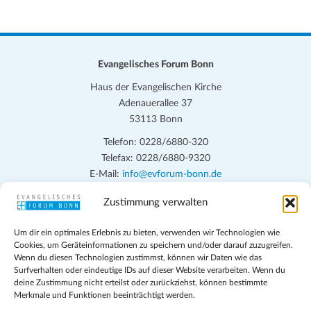
n
n
n
n
n
n
n
n
n
n
n
n
n
n
n
n
e
e
e
e
e
e
e
c
g
g
g
g
g
g
g
-
s
n
n
n
n
n
n
n
e
e
e
e
e
e
h
e
N
t
n
n
n
n
n
n
n
a
e
Evangelisches Forum Bonn
a
v
u
Haus der Evangelischen Kirche
l
i
Adenauerallee 37
n
g
t
53113 Bonn
d
a
u
Telefon: 0228/6880-320
t
A
Telefax: 0228/6880-9320
n
i
n
E-Mail:
info@evforum-bonn.de
g
o
s
n
Zustimmung verwalten
Das Evangelische Forum Bonn will in seinen zentralen
e
i
Veranstaltungen und den Angeboten vor Ort auf Grundfragen des
n
Um dir ein optimales Erlebnis zu bieten, verwenden wir Technologien wie
persönlichen, beruflichen, kirchlichen und öffentlichen Lebens
c
Cookies, um Geräteinformationen zu speichern und/oder darauf zuzugreifen.
eingehen, zu offener Begegnung und ehrlicher Auseinandersetzung
Wenn du diesen Technologien zustimmst, können wir Daten wie das
h
anregen und mithelfen, aus der Verheißung des Evangeliums heraus
Surfverhalten oder eindeutige IDs auf dieser Website verarbeiten. Wenn du
deine Zustimmung nicht erteilst oder zurückziehst, können bestimmte
im individuellen und gesellschaftlichen Leben verantwortlich zu
t
Merkmale und Funktionen beeinträchtigt werden.
denken, zu reden und zu handeln.