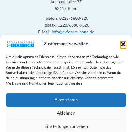
n
h
Adenauerallee 37
t
S
53113 Bonn
e
u
Telefon: 0228/6880-320
n
Telefax: 0228/6880-9320
c
-
E-Mail:
info@evforum-bonn.de
h
N
Zustimmung verwalten
Das Evangelische Forum Bonn will in seinen zentralen
a
e
Veranstaltungen und den Angeboten vor Ort auf Grundfragen des
v
u
Um dir ein optimales Erlebnis zu bieten, verwenden wir Technologien wie
persönlichen, beruflichen, kirchlichen und öffentlichen Lebens
i
Cookies, um Geräteinformationen zu speichern und/oder darauf zuzugreifen.
eingehen, zu offener Begegnung und ehrlicher Auseinandersetzung
n
Wenn du diesen Technologien zustimmst, können wir Daten wie das
g
anregen und mithelfen, aus der Verheißung des Evangeliums heraus
Surfverhalten oder eindeutige IDs auf dieser Website verarbeiten. Wenn du
d
a
deine Zustimmung nicht erteilst oder zurückziehst, können bestimmte
im individuellen und gesellschaftlichen Leben verantwortlich zu
Merkmale und Funktionen beeinträchtigt werden.
t
denken, zu reden und zu handeln.
A
i
n
Impressum
o
Akzeptieren
s
Datenschutz
n
Teilnahmebedingungen
Ablehnen
i
Evangelische Kirche in Bonn
c
Cookie-Richtlinie (EU)
Einstellungen ansehen