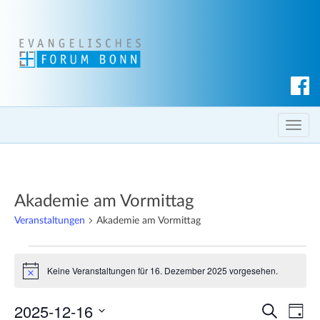
S
u
c
T
h
o
e
g
n
g
Akademie am Vormittag
l
e
Veranstaltungen
Akademie am Vormittag
n
Veranstaltungen
a
Keine Veranstaltungen für 16. Dezember 2025 vorgesehen.
v
H
für
i
i
n
16.
2025-12-16
V
V
g
w
S
T