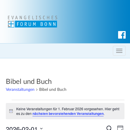
S
u
c
T
h
o
e
g
n
g
Bibel und Buch
l
e
Veranstaltungen
Bibel und Buch
n
Veranstaltungen
a
Keine Veranstaltungen für 1. Februar 2026 vorgesehen. Hier geht
v
für
H
es zu den
nächsten bevorstehenden Veranstaltungen
.
i
i
1.
n
g
2026-02-01
w
V
V
S