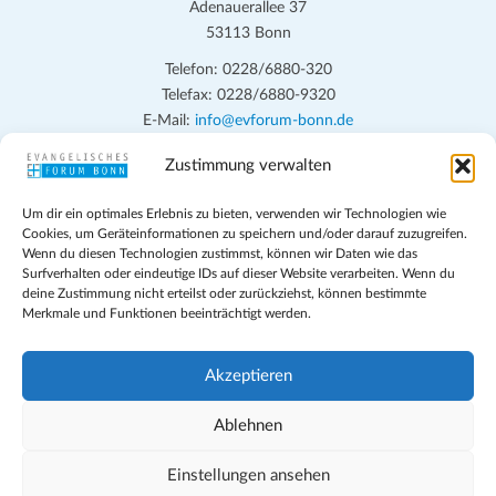
n
Adenauerallee 37
h
53113 Bonn
t
S
e
Telefon: 0228/6880-320
u
Telefax: 0228/6880-9320
n
c
E-Mail:
info@evforum-bonn.de
-
h
N
Zustimmung verwalten
Das Evangelische Forum Bonn will in seinen zentralen
a
e
Veranstaltungen und den Angeboten vor Ort auf Grundfragen des
v
Um dir ein optimales Erlebnis zu bieten, verwenden wir Technologien wie
persönlichen, beruflichen, kirchlichen und öffentlichen Lebens
u
Cookies, um Geräteinformationen zu speichern und/oder darauf zuzugreifen.
i
eingehen, zu offener Begegnung und ehrlicher Auseinandersetzung
Wenn du diesen Technologien zustimmst, können wir Daten wie das
n
g
anregen und mithelfen, aus der Verheißung des Evangeliums heraus
Surfverhalten oder eindeutige IDs auf dieser Website verarbeiten. Wenn du
d
deine Zustimmung nicht erteilst oder zurückziehst, können bestimmte
im individuellen und gesellschaftlichen Leben verantwortlich zu
a
Merkmale und Funktionen beeinträchtigt werden.
denken, zu reden und zu handeln.
t
A
i
n
Impressum
Akzeptieren
o
Datenschutz
s
n
Teilnahmebedingungen
Ablehnen
i
Evangelische Kirche in Bonn
Cookie-Richtlinie (EU)
Einstellungen ansehen
c