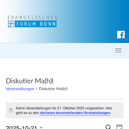
S
u
c
T
h
o
e
g
n
g
Diskutier Ma(h)l
l
e
Veranstaltungen
Diskutier Ma(h)l
n
Veranstaltungen
a
Keine Veranstaltungen für 21. Oktober 2025 vorgesehen. Hier
v
für
H
geht es zu den
nächsten bevorstehenden Veranstaltungen
.
i
i
21.
n
g
2025-10-21
w
V
V
S