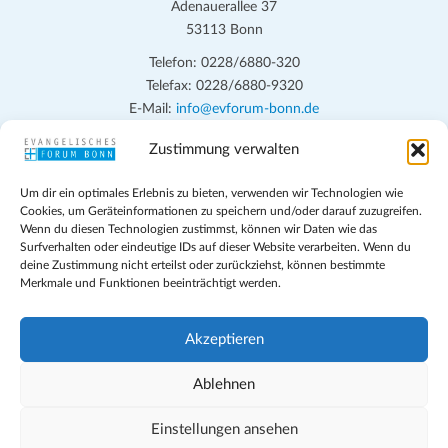
n
Adenauerallee 37
h
53113 Bonn
t
S
e
Telefon: 0228/6880-320
u
Telefax: 0228/6880-9320
n
c
E-Mail:
info@evforum-bonn.de
-
h
N
Zustimmung verwalten
Das Evangelische Forum Bonn will in seinen zentralen
a
e
Veranstaltungen und den Angeboten vor Ort auf Grundfragen des
v
Um dir ein optimales Erlebnis zu bieten, verwenden wir Technologien wie
persönlichen, beruflichen, kirchlichen und öffentlichen Lebens
u
Cookies, um Geräteinformationen zu speichern und/oder darauf zuzugreifen.
i
eingehen, zu offener Begegnung und ehrlicher Auseinandersetzung
Wenn du diesen Technologien zustimmst, können wir Daten wie das
n
g
anregen und mithelfen, aus der Verheißung des Evangeliums heraus
Surfverhalten oder eindeutige IDs auf dieser Website verarbeiten. Wenn du
d
deine Zustimmung nicht erteilst oder zurückziehst, können bestimmte
im individuellen und gesellschaftlichen Leben verantwortlich zu
a
Merkmale und Funktionen beeinträchtigt werden.
denken, zu reden und zu handeln.
t
A
i
n
Impressum
Akzeptieren
o
Datenschutz
s
n
Teilnahmebedingungen
Ablehnen
i
Evangelische Kirche in Bonn
Cookie-Richtlinie (EU)
Einstellungen ansehen
c