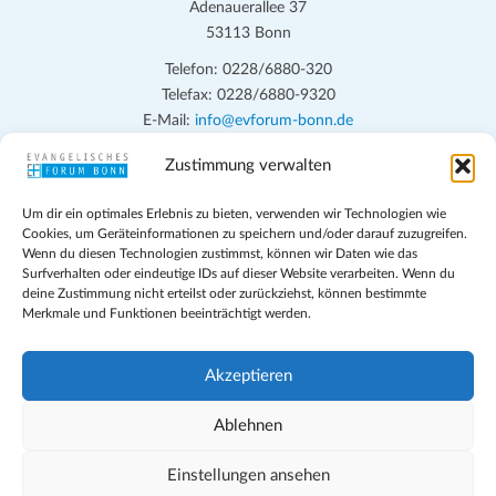
n
Adenauerallee 37
h
53113 Bonn
t
S
e
Telefon: 0228/6880-320
u
Telefax: 0228/6880-9320
n
c
E-Mail:
info@evforum-bonn.de
-
h
N
Zustimmung verwalten
Das Evangelische Forum Bonn will in seinen zentralen
a
e
Veranstaltungen und den Angeboten vor Ort auf Grundfragen des
v
Um dir ein optimales Erlebnis zu bieten, verwenden wir Technologien wie
persönlichen, beruflichen, kirchlichen und öffentlichen Lebens
u
Cookies, um Geräteinformationen zu speichern und/oder darauf zuzugreifen.
i
eingehen, zu offener Begegnung und ehrlicher Auseinandersetzung
Wenn du diesen Technologien zustimmst, können wir Daten wie das
n
g
anregen und mithelfen, aus der Verheißung des Evangeliums heraus
Surfverhalten oder eindeutige IDs auf dieser Website verarbeiten. Wenn du
d
deine Zustimmung nicht erteilst oder zurückziehst, können bestimmte
im individuellen und gesellschaftlichen Leben verantwortlich zu
a
Merkmale und Funktionen beeinträchtigt werden.
denken, zu reden und zu handeln.
t
A
i
n
Impressum
Akzeptieren
o
Datenschutz
s
n
Teilnahmebedingungen
Ablehnen
i
Evangelische Kirche in Bonn
Cookie-Richtlinie (EU)
Einstellungen ansehen
c