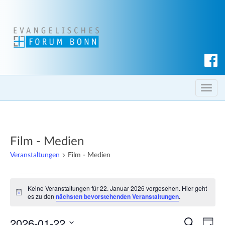
S
u
c
T
h
o
e
g
n
g
Film - Medien
l
e
Veranstaltungen
Film - Medien
n
Veranstaltungen
a
Keine Veranstaltungen für 22. Januar 2026 vorgesehen. Hier geht
v
für
H
es zu den
nächsten bevorstehenden Veranstaltungen
.
i
i
22.
n
g
2026-01-22
w
V
V
S