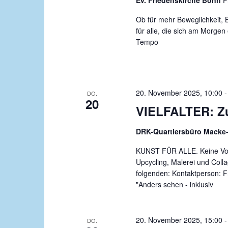
Ev. Friedenskirche Bonn
F
h
e
u
l
l
Ob für mehr Beweglichkeit, 
n
e
w
für alle, die sich am Morge
n
o
Tempo
g
.
r
e
t
n
e
20. November 2025, 10:00
i
DO.
S
20
n
VIELFALTER: Z
u
g
c
e
DRK-Quartiersbüro Macke-
b
h
KUNST FÜR ALLE. Keine Vorke
e
Upcycling, Malerei und Colla
e
n
folgenden: Kontaktperson: F
u
.
"Anders sehen - inklusiv
S
n
u
d
20. November 2025, 15:00
c
DO.