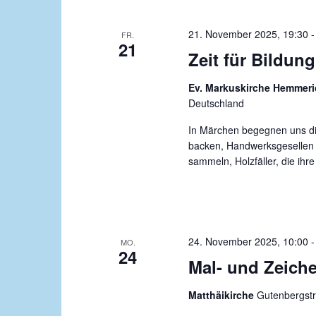
g
g
e
21. November 2025, 19:30
a
FR.
n
21
Zeit für Bildun
t
S
c
i
Ev. Markuskirche Hemmer
h
Deutschland
o
l
n
In Märchen begegnen uns die
ü
backen, Handwerksgesellen a
s
sammeln, Holzfäller, die ihr
s
e
l
w
o
24. November 2025, 10:00
MO.
24
r
Mal- und Zeich
t
.
Matthäikirche
Gutenbergstr