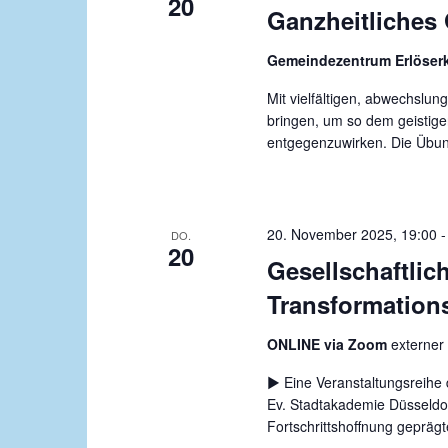
20
A
h
Ganzheitliches 
e
n
n
Gemeindezentrum Erlöser
s
a
Mit vielfältigen, abwechslu
i
c
bringen, um so dem geistige
c
h
entgegenzuwirken. Die Übun
V
h
e
t
r
e
20. November 2025, 19:00
a
DO.
20
n
Gesellschaftlic
n
s
Transformation
,
t
N
a
ONLINE via Zoom
externer
l
a
▶️ Eine Veranstaltungsreih
t
v
Ev. Stadtakademie Düsseldor
u
Fortschrittshoffnung geprägte
i
n