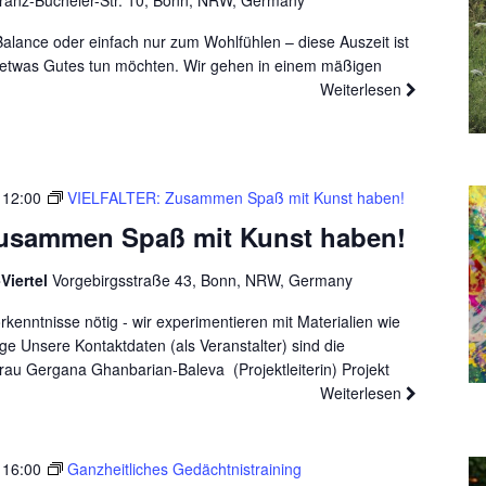
ranz-Bücheler-Str. 10, Bonn, NRW, Germany
Balance oder einfach nur zum Wohlfühlen – diese Auszeit ist
n etwas Gutes tun möchten. Wir gehen in einem mäßigen
Weiterlesen
-
12:00
VIELFALTER: Zusammen Spaß mit Kunst haben!
usammen Spaß mit Kunst haben!
Viertel
Vorgebirgsstraße 43, Bonn, NRW, Germany
nntnisse nötig - wir experimentieren mit Materialien wie
ge Unsere Kontaktdaten (als Veranstalter) sind die
rau Gergana Ghanbarian-Baleva (Projektleiterin) Projekt
Weiterlesen
-
16:00
Ganzheitliches Gedächtnistraining