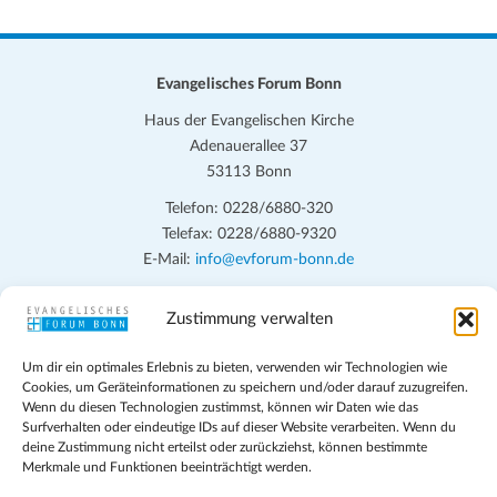
Evangelisches Forum Bonn
Haus der Evangelischen Kirche
Adenauerallee 37
53113 Bonn
Telefon: 0228/6880-320
Telefax: 0228/6880-9320
E-Mail:
info@evforum-bonn.de
Das Evangelische Forum Bonn will in seinen zentralen
Zustimmung verwalten
Veranstaltungen und den Angeboten vor Ort auf Grundfragen des
persönlichen, beruflichen, kirchlichen und öffentlichen Lebens
Um dir ein optimales Erlebnis zu bieten, verwenden wir Technologien wie
eingehen, zu offener Begegnung und ehrlicher Auseinandersetzung
Cookies, um Geräteinformationen zu speichern und/oder darauf zuzugreifen.
Wenn du diesen Technologien zustimmst, können wir Daten wie das
anregen und mithelfen, aus der Verheißung des Evangeliums heraus
Surfverhalten oder eindeutige IDs auf dieser Website verarbeiten. Wenn du
im individuellen und gesellschaftlichen Leben verantwortlich zu
deine Zustimmung nicht erteilst oder zurückziehst, können bestimmte
denken, zu reden und zu handeln.
Merkmale und Funktionen beeinträchtigt werden.