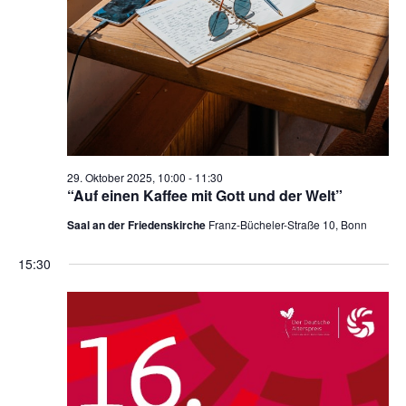
n
c
-
h
N
a
e
v
u
i
n
g
d
a
29. Oktober 2025, 10:00
-
11:30
“Auf einen Kaffee mit Gott und der Welt”
t
A
i
Saal an der Friedenskirche
Franz-Bücheler-Straße 10, Bonn
n
o
s
15:30
n
i
c
h
t