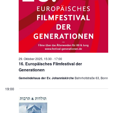
e
n
,
N
a
v
i
g
29. Oktober 2025, 15:30
-
17:00
16. Europäisches Filmfestival der
a
Generationen
t
Gemeindehaus der Ev. Johanniskirche
Bahnhofstraße 63, Bonn
i
19:00
o
n