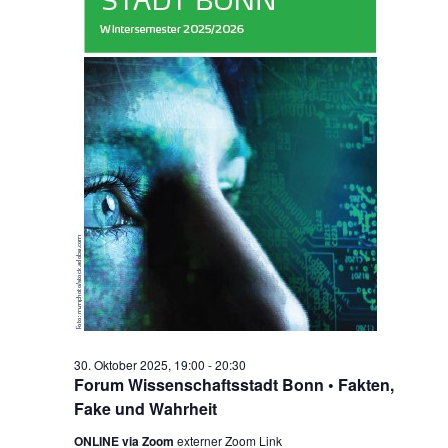
n
c
-
h
N
a
e
v
u
i
n
g
d
a
t
A
i
n
o
s
n
i
c
30. Oktober 2025, 19:00
-
20:30
Forum Wissenschaftsstadt Bonn • Fakten,
h
Fake und Wahrheit
t
ONLINE via Zoom
externer Zoom Link