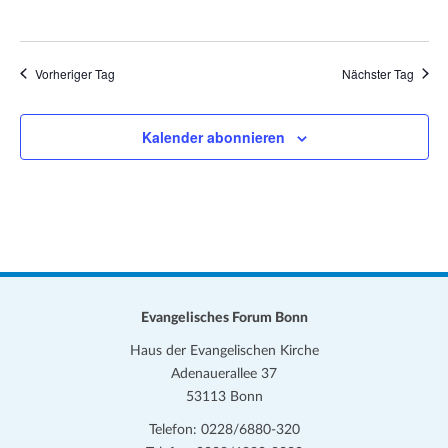
e
n
,
Vorheriger Tag
Nächster Tag
N
a
Kalender abonnieren
v
i
g
a
t
Evangelisches Forum Bonn
i
Haus der Evangelischen Kirche
o
Adenauerallee 37
n
53113 Bonn
Telefon: 0228/6880-320