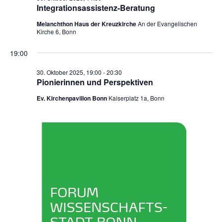
Oktober
a
a
n
Integrationsassistenz-Beratung
u
t
2025
s
n
m
Melanchthon Haus der Kreuzkirche
An der Evangelischen
i
Kirche 6, Bonn
t
w
s
o
a
ä
19:00
t
n
l
h
a
t
l
30. Oktober 2025, 19:00
-
20:30
Pionierinnen und Perspektiven
e
u
l
n
n
Ev. Kirchenpavillon Bonn
Kaiserplatz 1a, Bonn
t
.
g
u
A
n
n
s
g
i
e
c
n
h
t
S
e
u