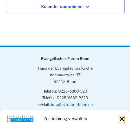
n
c
Kalender abonnieren
-
h
N
a
e
v
u
i
n
g
d
a
Evangelisches Forum Bonn
t
A
Haus der Evangelischen Kirche
i
n
Adenauerallee 37
o
53113 Bonn
s
n
Telefon: 0228/6880-320
i
Telefax: 0228/6880-9320
c
E-Mail:
info@evforum-bonn.de
h
Das Evangelische Forum Bonn will in seinen zentralen
Zustimmung verwalten
t
Veranstaltungen und den Angeboten vor Ort auf Grundfragen des