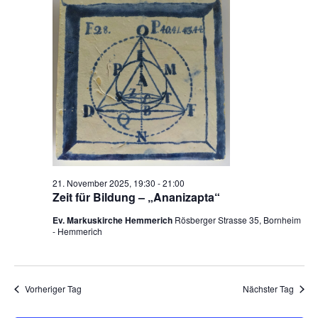
November
a
a
n
u
t
2025
s
n
m
i
t
w
s
o
a
ä
t
n
l
h
a
t
l
e
u
l
n
n
t
.
g
u
A
21. November 2025, 19:30
-
21:00
n
n
Zeit für Bildung – „Ananizapta“
s
g
Ev. Markuskirche Hemmerich
Rösberger Strasse 35, Bornheim
i
- Hemmerich
e
c
n
h
t
S
Vorheriger Tag
Nächster Tag
e
u