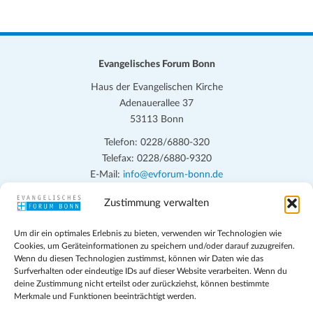
Evangelisches Forum Bonn
Haus der Evangelischen Kirche
Adenauerallee 37
53113 Bonn
Telefon: 0228/6880-320
Telefax: 0228/6880-9320
E-Mail:
info@evforum-bonn.de
Zustimmung verwalten
Das Evangelische Forum Bonn will in seinen zentralen
Veranstaltungen und den Angeboten vor Ort auf Grundfragen des
Um dir ein optimales Erlebnis zu bieten, verwenden wir Technologien wie
persönlichen, beruflichen, kirchlichen und öffentlichen Lebens
Cookies, um Geräteinformationen zu speichern und/oder darauf zuzugreifen.
eingehen, zu offener Begegnung und ehrlicher Auseinandersetzung
Wenn du diesen Technologien zustimmst, können wir Daten wie das
anregen und mithelfen, aus der Verheißung des Evangeliums heraus
Surfverhalten oder eindeutige IDs auf dieser Website verarbeiten. Wenn du
deine Zustimmung nicht erteilst oder zurückziehst, können bestimmte
im individuellen und gesellschaftlichen Leben verantwortlich zu
Merkmale und Funktionen beeinträchtigt werden.
denken, zu reden und zu handeln.