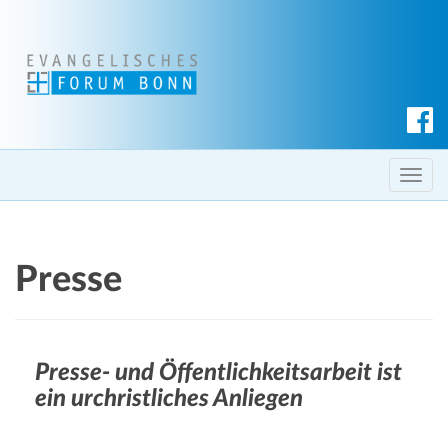
S
u
c
T
h
o
e
g
n
g
Presse
l
e
n
a
Presse- und Öffentlichkeitsarbeit ist
v
ein urchristliches Anliegen
i
g