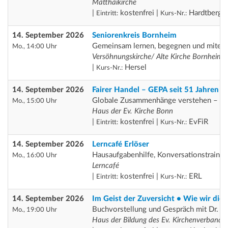
Matthäikirche
|
kostenfrei |
Hardtberg
Eintritt:
Kurs-Nr.:
14. September 2026
Seniorenkreis Bornheim
Gemeinsam lernen, begegnen und miteina
Mo., 14:00 Uhr
Versöhnungskirche/ Alte Kirche Bornheim
|
Hersel
Kurs-Nr.:
14. September 2026
Fairer Handel – GEPA seit 51 Jahren ak
Globale Zusammenhänge verstehen – fai
Mo., 15:00 Uhr
Haus der Ev. Kirche Bonn
|
kostenfrei |
EvFiR
Eintritt:
Kurs-Nr.:
14. September 2026
Lerncafé Erlöser
Hausaufgabenhilfe, Konversationstrainin
Mo., 16:00 Uhr
Lerncafé
|
kostenfrei |
ERL
Eintritt:
Kurs-Nr.:
14. September 2026
Im Geist der Zuversicht • Wie wir d
Buchvorstellung und Gespräch mit Dr. 
Mo., 19:00 Uhr
Haus der Bildung des Ev. Kirchenverbande