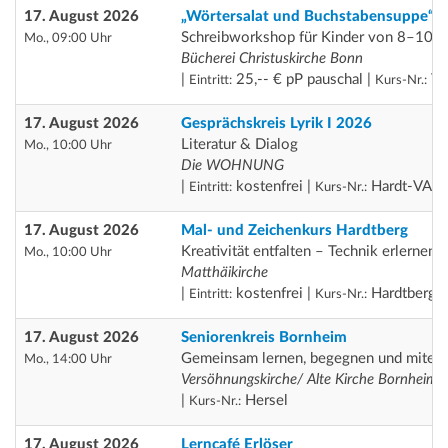
17. August 2026
„Wörtersalat und Buchstabensuppe“
Schreibworkshop für Kinder von 8–10 J
Mo., 09:00 Uhr
Bücherei Christuskirche Bonn
|
25,-- € pP pauschal |
Th
Eintritt:
Kurs-Nr.:
17. August 2026
Gesprächskreis Lyrik I 2026
Literatur & Dialog
Mo., 10:00 Uhr
Die WOHNUNG
|
kostenfrei |
Hardt-VA
Eintritt:
Kurs-Nr.:
17. August 2026
Mal- und Zeichenkurs Hardtberg
Kreativität entfalten – Technik erlernen
Mo., 10:00 Uhr
Matthäikirche
|
kostenfrei |
Hardtberg
Eintritt:
Kurs-Nr.:
17. August 2026
Seniorenkreis Bornheim
Gemeinsam lernen, begegnen und miteina
Mo., 14:00 Uhr
Versöhnungskirche/ Alte Kirche Bornheim
|
Hersel
Kurs-Nr.:
17. August 2026
Lerncafé Erlöser