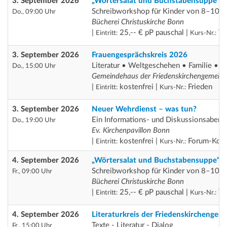
3. September 2026
„Wörtersalat und Buchstabensuppe“
Schreibworkshop für Kinder von 8–10 J
Do., 09:00 Uhr
Bücherei Christuskirche Bonn
|
25,-- € pP pauschal |
Th
Eintritt:
Kurs-Nr.:
3. September 2026
Frauengesprächskreis 2026
Literatur • Weltgeschehen • Familie • D
Do., 15:00 Uhr
Gemeindehaus der Friedenskirchengemein
|
kostenfrei |
Frieden
Eintritt:
Kurs-Nr.:
3. September 2026
Neuer Wehrdienst – was tun?
Ein Informations- und Diskussionsabend
Do., 19:00 Uhr
Ev. Kirchenpavillon Bonn
|
kostenfrei |
Forum-Koop
Eintritt:
Kurs-Nr.:
4. September 2026
„Wörtersalat und Buchstabensuppe“
Schreibworkshop für Kinder von 8–10 J
Fr., 09:00 Uhr
Bücherei Christuskirche Bonn
|
25,-- € pP pauschal |
Th
Eintritt:
Kurs-Nr.:
4. September 2026
Literaturkreis der Friedenskirchengem
Texte - Literatur - Dialog
Fr., 15:00 Uhr