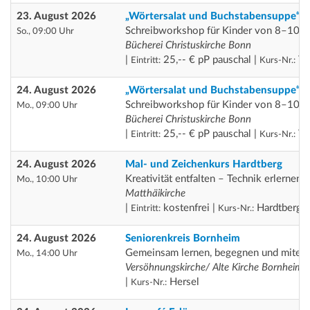
23. August 2026
„Wörtersalat und Buchstabensuppe“
Schreibworkshop für Kinder von 8–10 J
So., 09:00 Uhr
Bücherei Christuskirche Bonn
|
25,-- € pP pauschal |
Th
Eintritt:
Kurs-Nr.:
24. August 2026
„Wörtersalat und Buchstabensuppe“
Schreibworkshop für Kinder von 8–10 J
Mo., 09:00 Uhr
Bücherei Christuskirche Bonn
|
25,-- € pP pauschal |
Th
Eintritt:
Kurs-Nr.:
24. August 2026
Mal- und Zeichenkurs Hardtberg
Kreativität entfalten – Technik erlernen
Mo., 10:00 Uhr
Matthäikirche
|
kostenfrei |
Hardtberg
Eintritt:
Kurs-Nr.:
24. August 2026
Seniorenkreis Bornheim
Gemeinsam lernen, begegnen und miteina
Mo., 14:00 Uhr
Versöhnungskirche/ Alte Kirche Bornheim
|
Hersel
Kurs-Nr.: