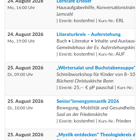
24. August 2026
Lerncafé Erlöser
Hausaufgabenhilfe, Konversationstrainin
Mo., 16:00 Uhr
Lerncafé
|
kostenfrei |
ERL
Eintritt:
Kurs-Nr.:
24. August 2026
Literaturkreis – Auferstehung
Buch • Literatur • Inhalte und Austausch
Mo., 19:00 Uhr
Gemeindehaus der Ev. Auferstehungskirch
|
kostenfrei |
AUF
Eintritt:
Kurs-Nr.:
25. August 2026
„Wörtersalat und Buchstabensuppe“
Schreibworkshop für Kinder von 8–10 J
Di., 09:00 Uhr
Bücherei Christuskirche Bonn
|
25,-- € pP pauschal |
Th
Eintritt:
Kurs-Nr.:
25. August 2026
Senior*innengymnastik 2026
Bewegung, Mobilität und Gesundheitsför
Di., 10:00 Uhr
Saal an der Friedenskirche
|
kostenfrei |
Frieden
Eintritt:
Kurs-Nr.:
25. August 2026
„Mystik entdecken“ Theologiekreis de