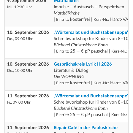
9. September 2026
Matthäikreis
Impulse – Austausch – Perspektiven
Mi., 19:30 Uhr
Matthäikirche
|
kostenfrei |
Hardt-VA
Eintritt:
Kurs-Nr.:
10. September 2026
„Wörtersalat und Buchstabensuppe“
Schreibworkshop für Kinder von 8–10 J
Do., 09:00 Uhr
Bücherei Christuskirche Bonn
|
25,-- € pP pauschal |
Th
Eintritt:
Kurs-Nr.:
10. September 2026
Gesprächskreis Lyrik II 2026
Literatur & Dialog
Do., 10:00 Uhr
Die WOHNUNG
|
kostenfrei |
Hardt-VA
Eintritt:
Kurs-Nr.:
11. September 2026
„Wörtersalat und Buchstabensuppe“
Schreibworkshop für Kinder von 8–10 J
Fr., 09:00 Uhr
Bücherei Christuskirche Bonn
|
25,-- € pP pauschal |
Th
Eintritt:
Kurs-Nr.:
11. September 2026
Repair Café in der Pauluskirche