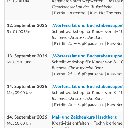
Reparieren statt wegwerfen - Ressource
Fr., 15:30 Uhr
Gemeindesaal an der Pauluskirche
|
kostenfrei |
Thomas-VA
Eintritt:
Kurs-Nr.:
12. September 2026
„Wörtersalat und Buchstabensuppe“
Schreibworkshop für Kinder von 8–10 J
Sa., 09:00 Uhr
Bücherei Christuskirche Bonn
|
25,-- € pP pauschal |
Th
Eintritt:
Kurs-Nr.:
13. September 2026
„Wörtersalat und Buchstabensuppe“
Schreibworkshop für Kinder von 8–10 J
So., 09:00 Uhr
Bücherei Christuskirche Bonn
|
25,-- € pP pauschal |
Th
Eintritt:
Kurs-Nr.:
14. September 2026
„Wörtersalat und Buchstabensuppe“
Schreibworkshop für Kinder von 8–10 J
Mo., 09:00 Uhr
Bücherei Christuskirche Bonn
|
25,-- € pP pauschal |
Th
Eintritt:
Kurs-Nr.:
14. September 2026
Mal- und Zeichenkurs Hardtberg
Kreativität entfalten – Technik erlernen
Mo., 10:00 Uhr