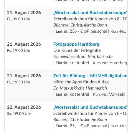
21. August 2026
„Wörtersalat und Buchstabensuppe“
Schreibworkshop für Kinder von 8–10 J
Fr., 09:00 Uhr
Bücherei Christuskirche Bonn
|
25,-- € pP pauschal |
Th
Eintritt:
Kurs-Nr.:
21. August 2026
Fotogruppe Hardtberg
Die Kunst der Fotografie
Fr., 19:00 Uhr
Gemeindezentrum Matthäikirche
|
kostenfrei |
Hardtberg
Eintritt:
Kurs-Nr.:
21. August 2026
Zeit für Bildung – Mit VHS digital unt
hilfreiche Apps für den Alltag
Fr., 19:30 Uhr
Ev. Markuskirche Hemmerich
|
kostenfrei |
Vor-zeit
Eintritt:
Kurs-Nr.:
22. August 2026
„Wörtersalat und Buchstabensuppe“
Schreibworkshop für Kinder von 8–10 J
Sa., 09:00 Uhr
Bücherei Christuskirche Bonn
|
25,-- € pP pauschal |
Th
Eintritt:
Kurs-Nr.: