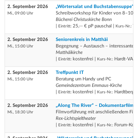
2. September 2026
„Wörtersalat und Buchstabensuppe“
Schreibworkshop für Kinder von 8–10 J
Mi., 09:00 Uhr
Bücherei Christuskirche Bonn
|
25,-- € pP pauschal |
Th
Eintritt:
Kurs-Nr.:
2. September 2026
Seniorenkreis in Matthäi
Begegnung – Austausch – interessante
Mi., 15:00 Uhr
Matthäikirche
|
kostenfrei |
Hardt-VA
Eintritt:
Kurs-Nr.:
2. September 2026
Treffpunkt IT
Beratung um Handy und PC
Mi., 15:00 Uhr
Gemeindezentrum Emmaus-Kirche
|
kostenfrei |
Hardtberg
Eintritt:
Kurs-Nr.:
2. September 2026
„Along The River“ – Dokumentarfilm 
Filmvorführung mit anschließendem Fil
Mi., 18:30 Uhr
Rex-Lichtspieltheater
|
kostenfrei |
Forum-Koo
Eintritt:
Kurs-Nr.: