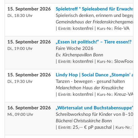
15. September 2026
Spieletreff * Spieleabend für Erwachse
Spielerisch denken, erinnern und begegn
Di., 18:30 Uhr
Gemeindehaus der Friedenskirchengemein
|
kostenfrei |
Frie-VA
Eintritt:
Kurs-Nr.:
15. September 2026
„Essen ist politisch!“ – Tiere essen!? Ei
Faire Woche 2026
Di., 19:00 Uhr
Ev. Kirchenpavillon Bonn
|
kostenfrei |
SlowFood 1
Eintritt:
Kurs-Nr.:
15. September 2026
Lindy Hop | Social Dance „Stompin‘ at
Tanzen - bewegen - gesund halten
Di., 19:30 Uhr
Melanchthon Haus der Kreuzkirche
|
kostenfrei |
Kreuz-VA
Eintritt:
Kurs-Nr.:
16. September 2026
„Wörtersalat und Buchstabensuppe“
Schreibworkshop für Kinder von 8–10 J
Mi., 09:00 Uhr
Bücherei Christuskirche Bonn
|
25,-- € pP pauschal |
Th
Eintritt:
Kurs-Nr.: