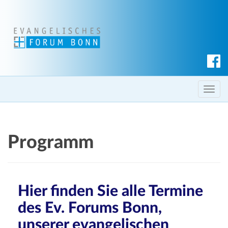
S
u
c
T
h
o
e
g
n
g
Programm
l
e
n
a
Hier finden Sie
alle
Termine
v
des Ev. Forums Bonn,
i
g
unserer evangelischen