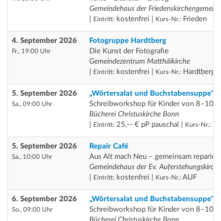
Gemeindehaus der Friedenskirchengemein
|
kostenfrei |
Frieden
Eintritt:
Kurs-Nr.:
4. September 2026
Fotogruppe Hardtberg
Die Kunst der Fotografie
Fr., 19:00 Uhr
Gemeindezentrum Matthäikirche
|
kostenfrei |
Hardtberg
Eintritt:
Kurs-Nr.:
5. September 2026
„Wörtersalat und Buchstabensuppe“
Schreibworkshop für Kinder von 8–10 J
Sa., 09:00 Uhr
Bücherei Christuskirche Bonn
|
25,-- € pP pauschal |
Th
Eintritt:
Kurs-Nr.:
5. September 2026
Repair Café
Aus Alt mach Neu – gemeinsam repariere
Sa., 10:00 Uhr
Gemeindehaus der Ev. Auferstehungskirch
|
kostenfrei |
AUF
Eintritt:
Kurs-Nr.:
6. September 2026
„Wörtersalat und Buchstabensuppe“
Schreibworkshop für Kinder von 8–10 J
So., 09:00 Uhr
Bücherei Christuskirche Bonn