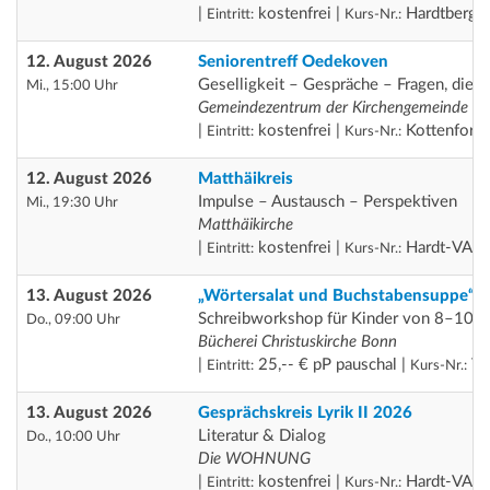
|
kostenfrei |
Hardtberg
Eintritt:
Kurs-Nr.:
12. August 2026
Seniorentreff Oedekoven
Geselligkeit – Gespräche – Fragen, die 
Mi., 15:00 Uhr
Gemeindezentrum der Kirchengemeinde am
|
kostenfrei |
Kottenforst
Eintritt:
Kurs-Nr.:
12. August 2026
Matthäikreis
Impulse – Austausch – Perspektiven
Mi., 19:30 Uhr
Matthäikirche
|
kostenfrei |
Hardt-VA
Eintritt:
Kurs-Nr.:
13. August 2026
„Wörtersalat und Buchstabensuppe“
Schreibworkshop für Kinder von 8–10 J
Do., 09:00 Uhr
Bücherei Christuskirche Bonn
|
25,-- € pP pauschal |
Th
Eintritt:
Kurs-Nr.:
13. August 2026
Gesprächskreis Lyrik II 2026
Literatur & Dialog
Do., 10:00 Uhr
Die WOHNUNG
|
kostenfrei |
Hardt-VA
Eintritt:
Kurs-Nr.: