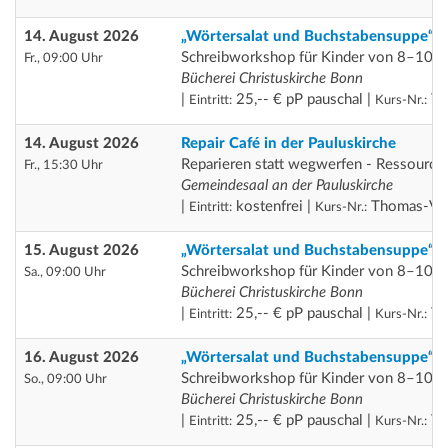
14. August 2026
„Wörtersalat und Buchstabensuppe“
Schreibworkshop für Kinder von 8–10 J
Fr., 09:00 Uhr
Bücherei Christuskirche Bonn
|
25,-- € pP pauschal |
Th
Eintritt:
Kurs-Nr.:
14. August 2026
Repair Café in der Pauluskirche
Reparieren statt wegwerfen - Ressource
Fr., 15:30 Uhr
Gemeindesaal an der Pauluskirche
|
kostenfrei |
Thomas-VA
Eintritt:
Kurs-Nr.:
15. August 2026
„Wörtersalat und Buchstabensuppe“
Schreibworkshop für Kinder von 8–10 J
Sa., 09:00 Uhr
Bücherei Christuskirche Bonn
|
25,-- € pP pauschal |
Th
Eintritt:
Kurs-Nr.:
16. August 2026
„Wörtersalat und Buchstabensuppe“
Schreibworkshop für Kinder von 8–10 J
So., 09:00 Uhr
Bücherei Christuskirche Bonn
|
25,-- € pP pauschal |
Th
Eintritt:
Kurs-Nr.: