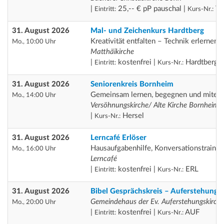
|
25,-- € pP pauschal |
Th
Eintritt:
Kurs-Nr.:
31. August 2026
Mal- und Zeichenkurs Hardtberg
Kreativität entfalten – Technik erlernen
Mo., 10:00 Uhr
Matthäikirche
|
kostenfrei |
Hardtberg
Eintritt:
Kurs-Nr.:
31. August 2026
Seniorenkreis Bornheim
Gemeinsam lernen, begegnen und miteina
Mo., 14:00 Uhr
Versöhnungskirche/ Alte Kirche Bornheim
|
Hersel
Kurs-Nr.:
31. August 2026
Lerncafé Erlöser
Hausaufgabenhilfe, Konversationstrainin
Mo., 16:00 Uhr
Lerncafé
|
kostenfrei |
ERL
Eintritt:
Kurs-Nr.:
31. August 2026
Bibel Gesprächskreis – Auferstehung
Gemeindehaus der Ev. Auferstehungskirch
Mo., 20:00 Uhr
|
kostenfrei |
AUF
Eintritt:
Kurs-Nr.: