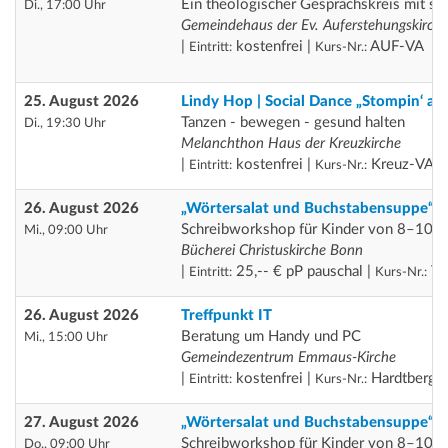
Ein theologischer Gesprächskreis mit spi
Di., 17:00 Uhr
Gemeindehaus der Ev. Auferstehungskirch
|
kostenfrei |
AUF-VA
Eintritt:
Kurs-Nr.:
25. August 2026
Lindy Hop | Social Dance „Stompin‘ at
Tanzen - bewegen - gesund halten
Di., 19:30 Uhr
Melanchthon Haus der Kreuzkirche
|
kostenfrei |
Kreuz-VA
Eintritt:
Kurs-Nr.:
26. August 2026
„Wörtersalat und Buchstabensuppe“
Schreibworkshop für Kinder von 8–10 J
Mi., 09:00 Uhr
Bücherei Christuskirche Bonn
|
25,-- € pP pauschal |
Th
Eintritt:
Kurs-Nr.:
26. August 2026
Treffpunkt IT
Beratung um Handy und PC
Mi., 15:00 Uhr
Gemeindezentrum Emmaus-Kirche
|
kostenfrei |
Hardtberg
Eintritt:
Kurs-Nr.:
27. August 2026
„Wörtersalat und Buchstabensuppe“
Schreibworkshop für Kinder von 8–10 J
Do., 09:00 Uhr