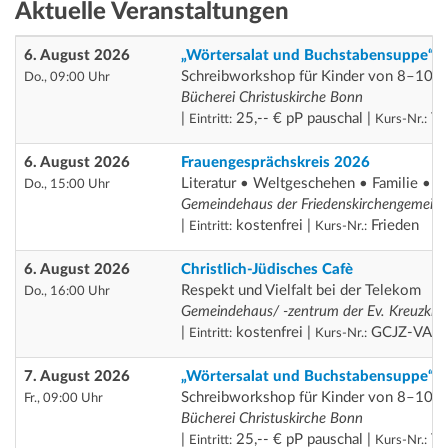
Aktuelle Veranstaltungen
6. August 2026
„Wörtersalat und Buchstabensuppe“
Schreibworkshop für Kinder von 8–10 J
Do., 09:00 Uhr
Bücherei Christuskirche Bonn
|
25,-- € pP pauschal |
Th
Eintritt:
Kurs-Nr.:
6. August 2026
Frauengesprächskreis 2026
Literatur • Weltgeschehen • Familie • D
Do., 15:00 Uhr
Gemeindehaus der Friedenskirchengemein
|
kostenfrei |
Frieden
Eintritt:
Kurs-Nr.:
6. August 2026
Christlich-Jüdisches Cafè
Respekt und Vielfalt bei der Telekom
Do., 16:00 Uhr
Gemeindehaus/ -zentrum der Ev. Kreuzkirc
|
kostenfrei |
GCJZ-VA
Eintritt:
Kurs-Nr.:
7. August 2026
„Wörtersalat und Buchstabensuppe“
Schreibworkshop für Kinder von 8–10 J
Fr., 09:00 Uhr
Bücherei Christuskirche Bonn
|
25,-- € pP pauschal |
Th
Eintritt:
Kurs-Nr.: