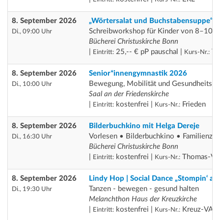
8. September 2026
„Wörtersalat und Buchstabensuppe“
Schreibworkshop für Kinder von 8–10 J
Di., 09:00 Uhr
Bücherei Christuskirche Bonn
|
25,-- € pP pauschal |
Th
Eintritt:
Kurs-Nr.:
8. September 2026
Senior*innengymnastik 2026
Bewegung, Mobilität und Gesundheitsför
Di., 10:00 Uhr
Saal an der Friedenskirche
|
kostenfrei |
Frieden
Eintritt:
Kurs-Nr.:
8. September 2026
Bilderbuchkino mit Helga Dereje
Vorlesen • Bilderbuchkino • Familienzei
Di., 16:30 Uhr
Bücherei Christuskirche Bonn
|
kostenfrei |
Thomas-VA
Eintritt:
Kurs-Nr.:
8. September 2026
Lindy Hop | Social Dance „Stompin‘ at
Tanzen - bewegen - gesund halten
Di., 19:30 Uhr
Melanchthon Haus der Kreuzkirche
|
kostenfrei |
Kreuz-VA
Eintritt:
Kurs-Nr.: