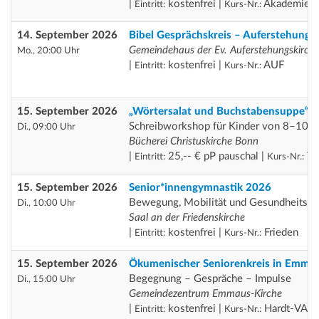
|
kostenfrei |
Akademie H
Eintritt:
Kurs-Nr.:
14. September 2026
Bibel Gesprächskreis – Auferstehung
Gemeindehaus der Ev. Auferstehungskirch
Mo., 20:00 Uhr
|
kostenfrei |
AUF
Eintritt:
Kurs-Nr.:
15. September 2026
„Wörtersalat und Buchstabensuppe“
Schreibworkshop für Kinder von 8–10 J
Di., 09:00 Uhr
Bücherei Christuskirche Bonn
|
25,-- € pP pauschal |
Th
Eintritt:
Kurs-Nr.:
15. September 2026
Senior*innengymnastik 2026
Bewegung, Mobilität und Gesundheitsför
Di., 10:00 Uhr
Saal an der Friedenskirche
|
kostenfrei |
Frieden
Eintritt:
Kurs-Nr.:
15. September 2026
Ökumenischer Seniorenkreis in Emma
Begegnung – Gespräche – Impulse
Di., 15:00 Uhr
Gemeindezentrum Emmaus-Kirche
|
kostenfrei |
Hardt-VA
Eintritt:
Kurs-Nr.: