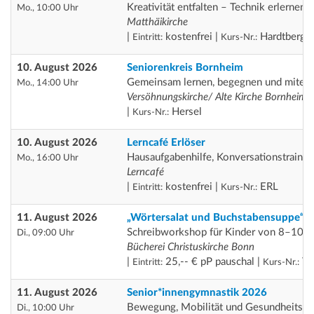
Kreativität entfalten – Technik erlernen
Mo., 10:00 Uhr
Matthäikirche
|
kostenfrei |
Hardtberg
Eintritt:
Kurs-Nr.:
10. August 2026
Seniorenkreis Bornheim
Gemeinsam lernen, begegnen und miteina
Mo., 14:00 Uhr
Versöhnungskirche/ Alte Kirche Bornheim
|
Hersel
Kurs-Nr.:
10. August 2026
Lerncafé Erlöser
Hausaufgabenhilfe, Konversationstrainin
Mo., 16:00 Uhr
Lerncafé
|
kostenfrei |
ERL
Eintritt:
Kurs-Nr.:
11. August 2026
„Wörtersalat und Buchstabensuppe“
Schreibworkshop für Kinder von 8–10 J
Di., 09:00 Uhr
Bücherei Christuskirche Bonn
|
25,-- € pP pauschal |
Th
Eintritt:
Kurs-Nr.:
11. August 2026
Senior*innengymnastik 2026
Bewegung, Mobilität und Gesundheitsför
Di., 10:00 Uhr