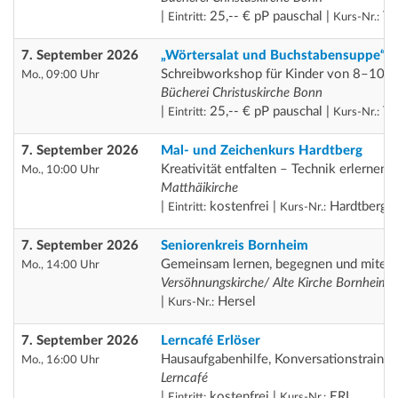
|
25,-- € pP pauschal |
Th
Eintritt:
Kurs-Nr.:
7. September 2026
„Wörtersalat und Buchstabensuppe“
Schreibworkshop für Kinder von 8–10 J
Mo., 09:00 Uhr
Bücherei Christuskirche Bonn
|
25,-- € pP pauschal |
Th
Eintritt:
Kurs-Nr.:
7. September 2026
Mal- und Zeichenkurs Hardtberg
Kreativität entfalten – Technik erlernen
Mo., 10:00 Uhr
Matthäikirche
|
kostenfrei |
Hardtberg
Eintritt:
Kurs-Nr.:
7. September 2026
Seniorenkreis Bornheim
Gemeinsam lernen, begegnen und miteina
Mo., 14:00 Uhr
Versöhnungskirche/ Alte Kirche Bornheim
|
Hersel
Kurs-Nr.:
7. September 2026
Lerncafé Erlöser
Hausaufgabenhilfe, Konversationstrainin
Mo., 16:00 Uhr
Lerncafé
|
kostenfrei |
ERL
Eintritt:
Kurs-Nr.: