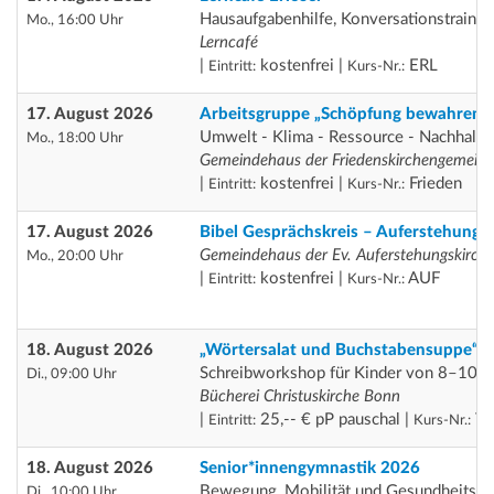
Hausaufgabenhilfe, Konversationstrainin
Mo., 16:00 Uhr
Lerncafé
|
kostenfrei |
ERL
Eintritt:
Kurs-Nr.:
17. August 2026
Arbeitsgruppe „Schöpfung bewahren“
Umwelt - Klima - Ressource - Nachhaltig
Mo., 18:00 Uhr
Gemeindehaus der Friedenskirchengemein
|
kostenfrei |
Frieden
Eintritt:
Kurs-Nr.:
17. August 2026
Bibel Gesprächskreis – Auferstehung
Gemeindehaus der Ev. Auferstehungskirch
Mo., 20:00 Uhr
|
kostenfrei |
AUF
Eintritt:
Kurs-Nr.:
18. August 2026
„Wörtersalat und Buchstabensuppe“
Schreibworkshop für Kinder von 8–10 J
Di., 09:00 Uhr
Bücherei Christuskirche Bonn
|
25,-- € pP pauschal |
Th
Eintritt:
Kurs-Nr.:
18. August 2026
Senior*innengymnastik 2026
Bewegung, Mobilität und Gesundheitsför
Di., 10:00 Uhr