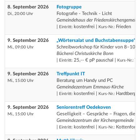
8. September 2026
Fotogruppe
Fotografie - Technik - Licht
Di., 20:00 Uhr
Gemeindehaus der Friedenskirchengemein
|
kostenfrei |
Frieden
Eintritt:
Kurs-Nr.:
9. September 2026
„Wörtersalat und Buchstabensuppe“
Schreibworkshop für Kinder von 8–10 J
Mi., 09:00 Uhr
Bücherei Christuskirche Bonn
|
25,-- € pP pauschal |
Th
Eintritt:
Kurs-Nr.:
9. September 2026
Treffpunkt IT
Beratung um Handy und PC
Mi., 15:00 Uhr
Gemeindezentrum Emmaus-Kirche
|
kostenfrei |
Hardtberg
Eintritt:
Kurs-Nr.:
9. September 2026
Seniorentreff Oedekoven
Geselligkeit – Gespräche – Fragen, die 
Mi., 15:00 Uhr
Gemeindezentrum der Kirchengemeinde am
|
kostenfrei |
Kottenforst
Eintritt:
Kurs-Nr.: