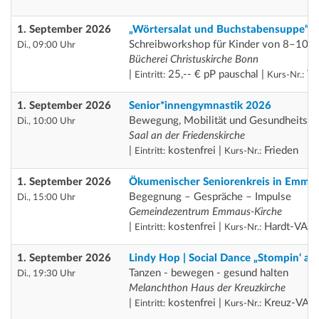
1. September 2026
„Wörtersalat und Buchstabensuppe“
Schreibworkshop für Kinder von 8–10 J
Di., 09:00 Uhr
Bücherei Christuskirche Bonn
|
25,-- € pP pauschal |
Th
Eintritt:
Kurs-Nr.:
1. September 2026
Senior*innengymnastik 2026
Bewegung, Mobilität und Gesundheitsför
Di., 10:00 Uhr
Saal an der Friedenskirche
|
kostenfrei |
Frieden
Eintritt:
Kurs-Nr.:
1. September 2026
Ökumenischer Seniorenkreis in Emma
Begegnung – Gespräche – Impulse
Di., 15:00 Uhr
Gemeindezentrum Emmaus-Kirche
|
kostenfrei |
Hardt-VA
Eintritt:
Kurs-Nr.:
1. September 2026
Lindy Hop | Social Dance „Stompin‘ at
Tanzen - bewegen - gesund halten
Di., 19:30 Uhr
Melanchthon Haus der Kreuzkirche
|
kostenfrei |
Kreuz-VA
Eintritt:
Kurs-Nr.: