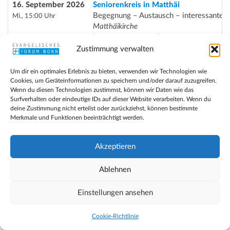
16. September 2026
Seniorenkreis in Matthäi
Begegnung – Austausch – interessante
Mi., 15:00 Uhr
Matthäikirche
|
kostenfrei |
Hardt-VA
Eintritt:
Kurs-Nr.:
Zustimmung verwalten
16. September 2026
Treffpunkt IT
Beratung um Handy und PC
Mi., 15:00 Uhr
Um dir ein optimales Erlebnis zu bieten, verwenden wir Technologien wie
Gemeindezentrum Emmaus-Kirche
Cookies, um Geräteinformationen zu speichern und/oder darauf zuzugreifen.
Wenn du diesen Technologien zustimmst, können wir Daten wie das
|
kostenfrei |
Hardtberg
Eintritt:
Kurs-Nr.:
Surfverhalten oder eindeutige IDs auf dieser Website verarbeiten. Wenn du
deine Zustimmung nicht erteilst oder zurückziehst, können bestimmte
16. September 2026
„Pazifistisches Wolkenkuckucksheim“ 
Merkmale und Funktionen beeinträchtigt werden.
Deutschlands (Irr)weg in die internation
Mi., 19:00 Uhr
Haus der Ev. Kirche Bonn
Akzeptieren
|
kostenfrei |
HdK 16-09
Eintritt:
Kurs-Nr.:
Ablehnen
17. September 2026
„Wörtersalat und Buchstabensuppe“
Schreibworkshop für Kinder von 8–10 J
Do., 09:00 Uhr
Bücherei Christuskirche Bonn
Einstellungen ansehen
|
25,-- € pP pauschal |
Th
Eintritt:
Kurs-Nr.:
Cookie-Richtlinie
17. September 2026
Männerfrühstück 2026