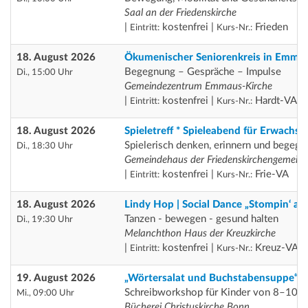
Saal an der Friedenskirche
|
kostenfrei |
Frieden
Eintritt:
Kurs-Nr.:
18. August 2026
Ökumenischer Seniorenkreis in Emma
Begegnung – Gespräche – Impulse
Di., 15:00 Uhr
Gemeindezentrum Emmaus-Kirche
|
kostenfrei |
Hardt-VA
Eintritt:
Kurs-Nr.:
18. August 2026
Spieletreff * Spieleabend für Erwachse
Spielerisch denken, erinnern und begegn
Di., 18:30 Uhr
Gemeindehaus der Friedenskirchengemein
|
kostenfrei |
Frie-VA
Eintritt:
Kurs-Nr.:
18. August 2026
Lindy Hop | Social Dance „Stompin‘ at
Tanzen - bewegen - gesund halten
Di., 19:30 Uhr
Melanchthon Haus der Kreuzkirche
|
kostenfrei |
Kreuz-VA
Eintritt:
Kurs-Nr.:
19. August 2026
„Wörtersalat und Buchstabensuppe“
Schreibworkshop für Kinder von 8–10 J
Mi., 09:00 Uhr
Bücherei Christuskirche Bonn