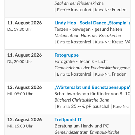
Saal an der Friedenskirche
|
kostenfrei |
Frieden
Eintritt:
Kurs-Nr.:
11. August 2026
Lindy Hop | Social Dance „Stompin‘ at
Tanzen - bewegen - gesund halten
Di., 19:30 Uhr
Melanchthon Haus der Kreuzkirche
|
kostenfrei |
Kreuz-VA
Eintritt:
Kurs-Nr.:
11. August 2026
Fotogruppe
Fotografie - Technik - Licht
Di., 20:00 Uhr
Gemeindehaus der Friedenskirchengemein
|
kostenfrei |
Frieden
Eintritt:
Kurs-Nr.:
12. August 2026
„Wörtersalat und Buchstabensuppe“
Schreibworkshop für Kinder von 8–10 J
Mi., 09:00 Uhr
Bücherei Christuskirche Bonn
|
25,-- € pP pauschal |
Th
Eintritt:
Kurs-Nr.:
12. August 2026
Treffpunkt IT
Beratung um Handy und PC
Mi., 15:00 Uhr
Gemeindezentrum Emmaus-Kirche