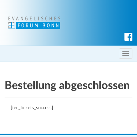
S
u
c
T
h
o
e
g
n
g
Bestellung abgeschlossen
l
e
n
[tec_tickets_success]
a
v
i
g