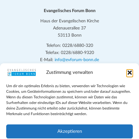
a
t
Evangelisches Forum Bonn
i
Haus der Evangelischen Kirche
o
Adenauerallee 37
n
53113 Bonn
Telefon: 0228/6880-320
Telefax: 0228/6880-9320
E-Mail:
info@evforum-bonn.de
Zustimmung verwalten
Das Evangelische Forum Bonn will in seinen zentralen
Veranstaltungen und den Angeboten vor Ort auf Grundfragen des
Um dir ein optimales Erlebnis zu bieten, verwenden wir Technologien wie
persönlichen, beruflichen, kirchlichen und öffentlichen Lebens
Cookies, um Geräteinformationen zu speichern und/oder darauf zuzugreifen.
eingehen, zu offener Begegnung und ehrlicher Auseinandersetzung
Wenn du diesen Technologien zustimmst, können wir Daten wie das
anregen und mithelfen, aus der Verheißung des Evangeliums heraus
Surfverhalten oder eindeutige IDs auf dieser Website verarbeiten. Wenn du
deine Zustimmung nicht erteilst oder zurückziehst, können bestimmte
im individuellen und gesellschaftlichen Leben verantwortlich zu
Merkmale und Funktionen beeinträchtigt werden.
denken, zu reden und zu handeln.
Impressum
Akzeptieren
Datenschutz