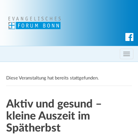
S
u
c
T
h
o
e
g
n
Diese Veranstaltung hat bereits stattgefunden.
g
l
e
Aktiv und gesund –
n
a
kleine Auszeit im
v
i
Spätherbst
g