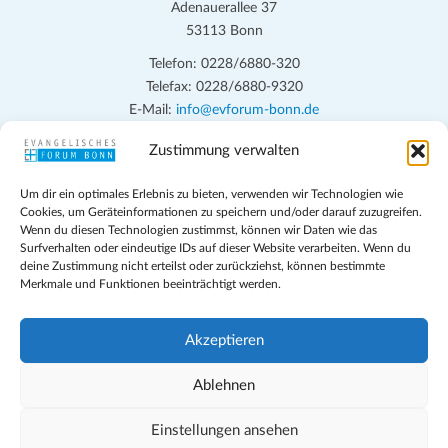
Adenauerallee 37
53113 Bonn
Telefon: 0228/6880-320
Telefax: 0228/6880-9320
E-Mail:
info@evforum-bonn.de
Zustimmung verwalten
Das Evangelische Forum Bonn will in seinen zentralen
Veranstaltungen und den Angeboten vor Ort auf Grundfragen des
Um dir ein optimales Erlebnis zu bieten, verwenden wir Technologien wie
persönlichen, beruflichen, kirchlichen und öffentlichen Lebens
Cookies, um Geräteinformationen zu speichern und/oder darauf zuzugreifen.
eingehen, zu offener Begegnung und ehrlicher Auseinandersetzung
Wenn du diesen Technologien zustimmst, können wir Daten wie das
anregen und mithelfen, aus der Verheißung des Evangeliums heraus
Surfverhalten oder eindeutige IDs auf dieser Website verarbeiten. Wenn du
deine Zustimmung nicht erteilst oder zurückziehst, können bestimmte
im individuellen und gesellschaftlichen Leben verantwortlich zu
Merkmale und Funktionen beeinträchtigt werden.
denken, zu reden und zu handeln.
Impressum
Akzeptieren
Datenschutz
Teilnahmebedingungen
Ablehnen
Evangelische Kirche in Bonn
Cookie-Richtlinie (EU)
Einstellungen ansehen