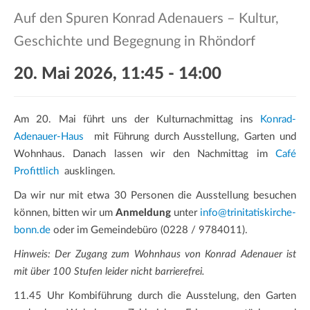
a
Auf den Spuren Konrad Adenauers – Kultur,
t
i
Geschichte und Begegnung in Rhöndorf
o
20. Mai 2026, 11:45
-
14:00
n
Am 20. Mai führt uns der Kulturnachmittag ins
Konrad-
Adenauer-Haus
mit Führung durch Ausstellung, Garten und
Wohnhaus. Danach lassen wir den Nachmittag im
Café
Profittlich
ausklingen.
Da wir nur mit etwa 30 Personen die Ausstellung besuchen
können, bitten wir um
Anmeldung
unter
info@trinitatiskirche-
bonn.de
oder im Gemeindebüro (0228 / 9784011).
Hinweis: Der Zugang zum Wohnhaus von Konrad Adenauer ist
mit über 100 Stufen leider nicht barrierefrei.
11.45 Uhr Kombiführung durch die Ausstelung, den Garten