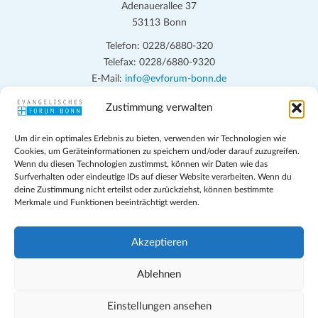
Adenauerallee 37
53113 Bonn
Telefon: 0228/6880-320
Telefax: 0228/6880-9320
E-Mail:
info@evforum-bonn.de
Zustimmung verwalten
Das Evangelische Forum Bonn will in seinen zentralen
Veranstaltungen und den Angeboten vor Ort auf Grundfragen des
Um dir ein optimales Erlebnis zu bieten, verwenden wir Technologien wie
persönlichen, beruflichen, kirchlichen und öffentlichen Lebens
Cookies, um Geräteinformationen zu speichern und/oder darauf zuzugreifen.
eingehen, zu offener Begegnung und ehrlicher Auseinandersetzung
Wenn du diesen Technologien zustimmst, können wir Daten wie das
anregen und mithelfen, aus der Verheißung des Evangeliums heraus
Surfverhalten oder eindeutige IDs auf dieser Website verarbeiten. Wenn du
deine Zustimmung nicht erteilst oder zurückziehst, können bestimmte
im individuellen und gesellschaftlichen Leben verantwortlich zu
Merkmale und Funktionen beeinträchtigt werden.
denken, zu reden und zu handeln.
Impressum
Akzeptieren
Datenschutz
Teilnahmebedingungen
Ablehnen
Evangelische Kirche in Bonn
Cookie-Richtlinie (EU)
Einstellungen ansehen