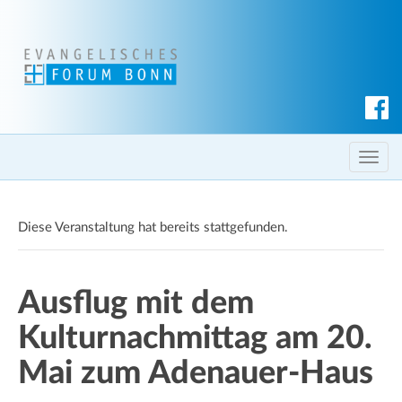
S
u
c
T
h
o
e
g
n
Diese Veranstaltung hat bereits stattgefunden.
g
l
e
Ausflug mit dem
n
a
Kulturnachmittag am 20.
v
i
Mai zum Adenauer-Haus
g