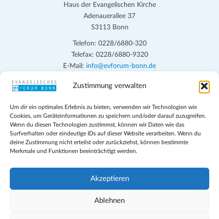
Haus der Evangelischen Kirche
Adenauerallee 37
53113 Bonn
Telefon: 0228/6880-320
Telefax: 0228/6880-9320
E-Mail:
info@evforum-bonn.de
Zustimmung verwalten
Das Evangelische Forum Bonn will in seinen zentralen
Veranstaltungen und den Angeboten vor Ort auf Grundfragen des
Um dir ein optimales Erlebnis zu bieten, verwenden wir Technologien wie
persönlichen, beruflichen, kirchlichen und öffentlichen Lebens
Cookies, um Geräteinformationen zu speichern und/oder darauf zuzugreifen.
eingehen, zu offener Begegnung und ehrlicher Auseinandersetzung
Wenn du diesen Technologien zustimmst, können wir Daten wie das
anregen und mithelfen, aus der Verheißung des Evangeliums heraus
Surfverhalten oder eindeutige IDs auf dieser Website verarbeiten. Wenn du
deine Zustimmung nicht erteilst oder zurückziehst, können bestimmte
im individuellen und gesellschaftlichen Leben verantwortlich zu
Merkmale und Funktionen beeinträchtigt werden.
denken, zu reden und zu handeln.
Impressum
Akzeptieren
Datenschutz
Teilnahmebedingungen
Ablehnen
Evangelische Kirche in Bonn