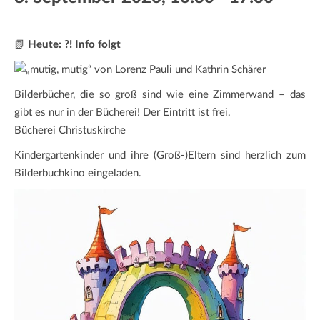
a
t
i
📗
Heute: ?! Info folgt
o
n
Bilderbücher, die so groß sind wie eine Zimmerwand – das
gibt es nur in der Bücherei! Der Eintritt ist frei.
Bücherei Christuskirche
Kindergartenkinder und ihre (Groß-)Eltern sind herzlich zum
Bilderbuchkino eingeladen.