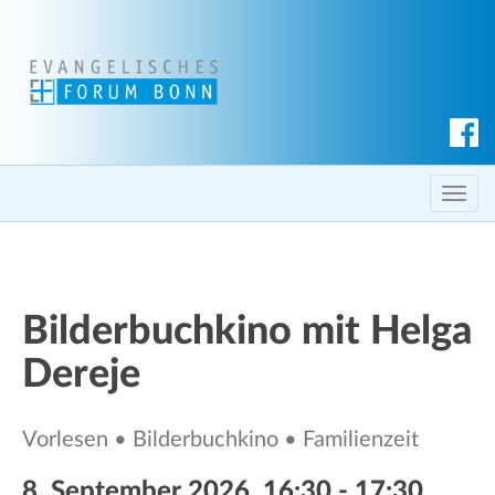
S
u
c
T
h
o
e
g
n
g
l
Bilderbuchkino mit Helga
e
Dereje
n
a
v
Vorlesen • Bilderbuchkino • Familienzeit
i
g
8. September 2026, 16:30
-
17:30