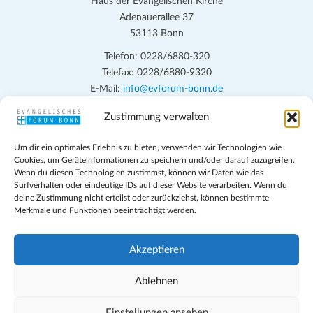
Haus der Evangelischen Kirche
Adenauerallee 37
53113 Bonn
Telefon: 0228/6880-320
Telefax: 0228/6880-9320
E-Mail:
info@evforum-bonn.de
Zustimmung verwalten
Das Evangelische Forum Bonn will in seinen zentralen
Veranstaltungen und den Angeboten vor Ort auf Grundfragen des
Um dir ein optimales Erlebnis zu bieten, verwenden wir Technologien wie
persönlichen, beruflichen, kirchlichen und öffentlichen Lebens
Cookies, um Geräteinformationen zu speichern und/oder darauf zuzugreifen.
eingehen, zu offener Begegnung und ehrlicher Auseinandersetzung
Wenn du diesen Technologien zustimmst, können wir Daten wie das
anregen und mithelfen, aus der Verheißung des Evangeliums heraus
Surfverhalten oder eindeutige IDs auf dieser Website verarbeiten. Wenn du
deine Zustimmung nicht erteilst oder zurückziehst, können bestimmte
im individuellen und gesellschaftlichen Leben verantwortlich zu
Merkmale und Funktionen beeinträchtigt werden.
denken, zu reden und zu handeln.
Impressum
Akzeptieren
Datenschutz
Teilnahmebedingungen
Ablehnen
Evangelische Kirche in Bonn
Cookie-Richtlinie (EU)
Einstellungen ansehen