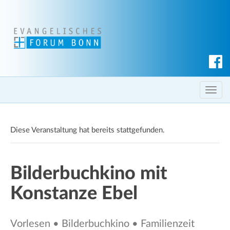
S
u
c
T
h
o
e
g
n
Diese Veranstaltung hat bereits stattgefunden.
g
l
e
Bilderbuchkino mit
n
a
Konstanze Ebel
v
i
g
Vorlesen • Bilderbuchkino • Familienzeit