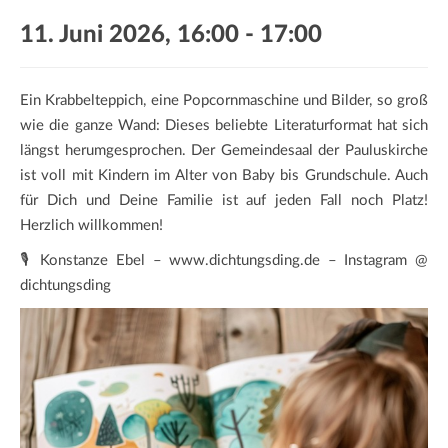
a
11. Juni 2026, 16:00
-
17:00
t
i
o
Ein Krabbelteppich, eine Popcornmaschine und Bilder, so groß
n
wie die ganze Wand: Dieses beliebte Literaturformat hat sich
längst herumgesprochen. Der Gemeindesaal der Pauluskirche
ist voll mit Kindern im Alter von Baby bis Grundschule. Auch
für Dich und Deine Familie ist auf jeden Fall noch Platz!
Herzlich willkommen!
🎙️ Konstanze Ebel – www.dichtungsding.de – Instagram @
dichtungsding