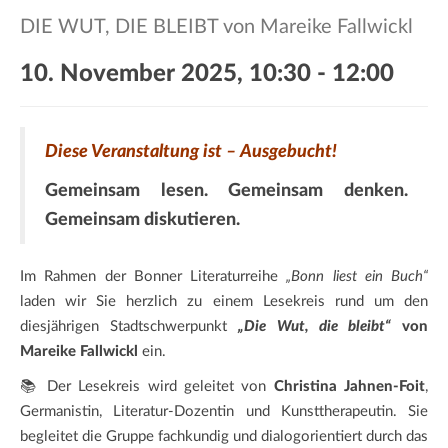
a
DIE WUT, DIE BLEIBT von Mareike Fallwickl
t
i
10. November 2025, 10:30
-
12:00
o
n
Diese Veranstaltung ist – Ausgebucht!
Gemeinsam lesen. Gemeinsam denken.
Gemeinsam diskutieren.
Im Rahmen der Bonner Literaturreihe
„Bonn liest ein Buch“
laden wir Sie herzlich zu einem Lesekreis rund um den
diesjährigen Stadtschwerpunkt
„Die Wut, die bleibt“
von
Mareike Fallwickl
ein.
📚 Der Lesekreis wird geleitet von
Christina Jahnen-Foit
,
Germanistin, Literatur-Dozentin und Kunsttherapeutin. Sie
begleitet die Gruppe fachkundig und dialogorientiert durch das