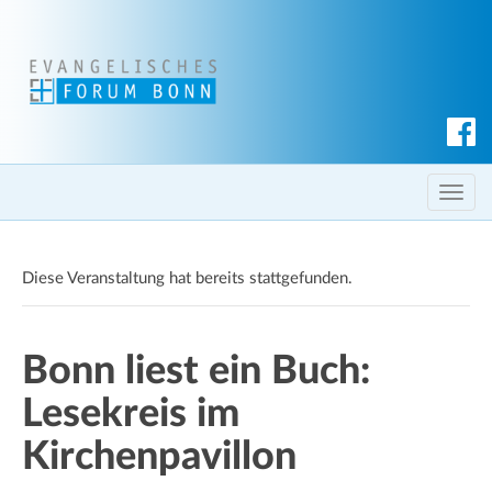
S
u
c
T
h
o
e
g
n
Diese Veranstaltung hat bereits stattgefunden.
g
l
e
Bonn liest ein Buch:
n
a
Lesekreis im
v
i
Kirchenpavillon
g