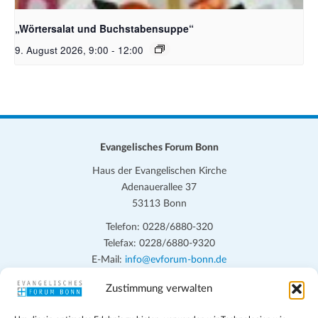
Bildquelle_ Pixabay Free_Christoph Meinersmann
„Wörtersalat und Buchstabensuppe“
9. August 2026, 9:00
-
12:00
Evangelisches Forum Bonn
Haus der Evangelischen Kirche
Adenauerallee 37
53113 Bonn
Telefon: 0228/6880-320
Telefax: 0228/6880-9320
E-Mail:
info@evforum-bonn.de
Zustimmung verwalten
Das Evangelische Forum Bonn will in seinen zentralen
Veranstaltungen und den Angeboten vor Ort auf Grundfragen des