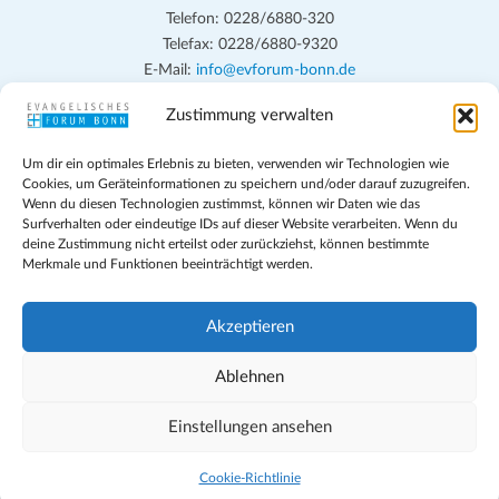
Telefon: 0228/6880-320
Telefax: 0228/6880-9320
E-Mail:
info@evforum-bonn.de
Zustimmung verwalten
Das Evangelische Forum Bonn will in seinen zentralen
Veranstaltungen und den Angeboten vor Ort auf Grundfragen des
Um dir ein optimales Erlebnis zu bieten, verwenden wir Technologien wie
persönlichen, beruflichen, kirchlichen und öffentlichen Lebens
Cookies, um Geräteinformationen zu speichern und/oder darauf zuzugreifen.
eingehen, zu offener Begegnung und ehrlicher Auseinandersetzung
Wenn du diesen Technologien zustimmst, können wir Daten wie das
anregen und mithelfen, aus der Verheißung des Evangeliums heraus
Surfverhalten oder eindeutige IDs auf dieser Website verarbeiten. Wenn du
deine Zustimmung nicht erteilst oder zurückziehst, können bestimmte
im individuellen und gesellschaftlichen Leben verantwortlich zu
Merkmale und Funktionen beeinträchtigt werden.
denken, zu reden und zu handeln.
Impressum
Akzeptieren
Datenschutz
Teilnahmebedingungen
Ablehnen
Evangelische Kirche in Bonn
Cookie-Richtlinie (EU)
Einstellungen ansehen
Geschäftsbedingungen
Cookie-Richtlinie