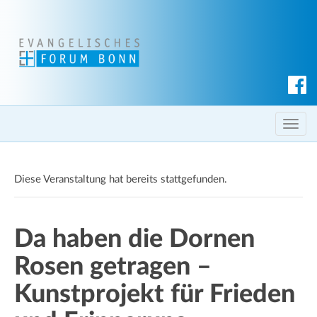
S
u
c
T
h
o
e
g
n
Diese Veranstaltung hat bereits stattgefunden.
g
l
e
Da haben die Dornen
n
a
Rosen getragen –
v
i
Kunstprojekt für Frieden
g