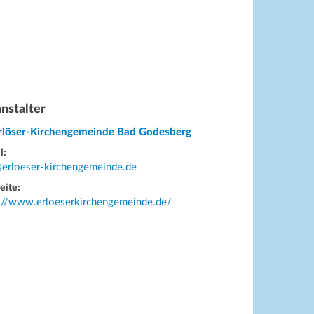
nstalter
Erlöser-Kirchengemeinde Bad Godesberg
l:
@erloeser-kirchengemeinde.de
eite:
s://www.erloeserkirchengemeinde.de/