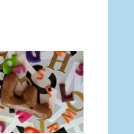
dquelle_ Pixabay Free_Christoph
nersmann