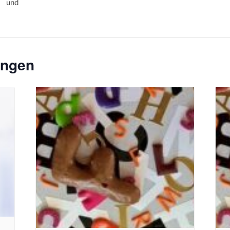
r und
ungen
e
Bildquelle_ Pixabay Free_Christoph
Bil
Meinersmann
Mei