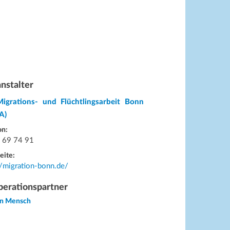
nstalter
Migrations- und Flüchtlingsarbeit Bonn
A)
on:
 69 74 91
eite:
//migration-bonn.de/
erationspartner
on Mensch