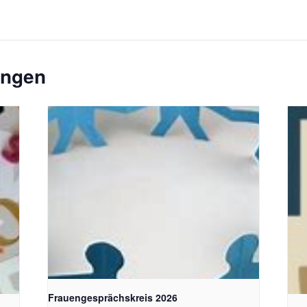
ungen
toph
Bildquelle Pixabay
Chr
gene
Frauengesprächskreis 2026