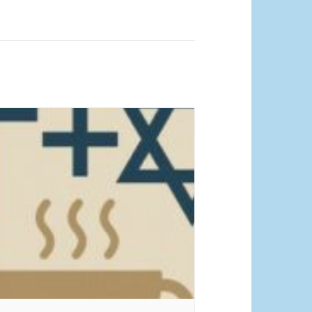
istlich-Jüdisches Cafe | Bildquelle: KI
riert