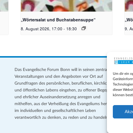
toph
Bildquelle_ Pixabay Free_Christoph
Bil
Meinersmann
Mei
„Wörtersalat und Buchstabensuppe“
„Wö
8. August 2026, 17:00
-
18:30
9. A
Das Evangelische Forum Bonn will in seinen zentralen
Im
Um dir ein o
Veranstaltungen und den Angeboten vor Ort auf
Da
Geräteinform
Grundfragen des persönlichen, beruflichen, kirchlichen
Te
Technologien
dieser Websi
und öffentlichen Lebens eingehen, zu offener Begegnung
können best
und ehrlicher Auseinandersetzung anregen und
Coo
mithelfen, aus der Verheißung des Evangeliums heraus
Ge
im individuellen und gesellschaftlichen Leben
Akz
verantwortlich zu denken, zu reden und zu handeln.