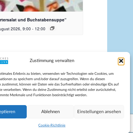
dquelle_ Pixabay Free_Christoph
nersmann
rtersalat und Buchstabensuppe“
ugust 2026, 9:00
-
12:00
Zustimmung verwalten
pressum
ptimales Erlebnis zu bieten, verwenden wir Technologien wie Cookies, um
tenschutz
ationen zu speichern und/oder darauf zuzugreifen. Wenn du diesen
ilnahmebedingungen
 zustimmst, können wir Daten wie das Surfverhalten oder eindeutige IDs auf
te verarbeiten. Wenn du deine Zustimmung nicht erteilst oder zurückziehst,
Evangelische Kirche in Bonn
immte Merkmale und Funktionen beeinträchtigt werden.
kie-Richtlinie (EU)
schäftsbedingungen
eptieren
Ablehnen
Einstellungen ansehen
Cookie-Richtlinie