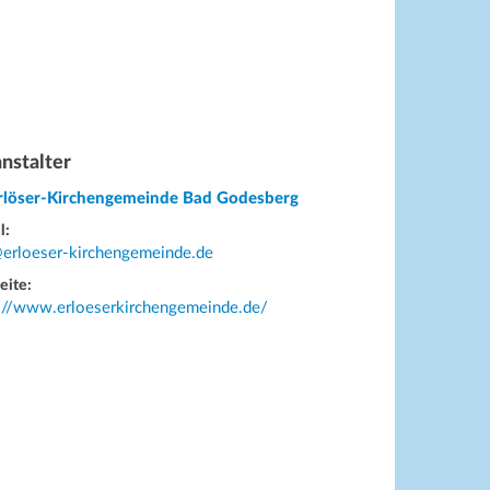
nstalter
Erlöser-Kirchengemeinde Bad Godesberg
l:
@erloeser-kirchengemeinde.de
eite:
s://www.erloeserkirchengemeinde.de/