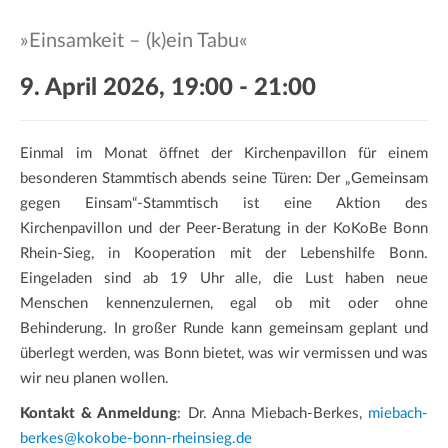
a
t
»Einsamkeit – (k)ein Tabu«
i
o
9. April 2026, 19:00
-
21:00
n
Einmal im Monat öffnet der Kirchenpavillon für einem
besonderen Stammtisch abends seine Türen: Der „Gemeinsam
gegen Einsam“-Stammtisch ist eine Aktion des
Kirchenpavillon und der Peer-Beratung in der KoKoBe Bonn
Rhein-Sieg, in Kooperation mit der Lebenshilfe Bonn.
Eingeladen sind ab 19 Uhr alle, die Lust haben neue
Menschen kennenzulernen, egal ob mit oder ohne
Behinderung. In großer Runde kann gemeinsam geplant und
überlegt werden, was Bonn bietet, was wir vermissen und was
wir neu planen wollen.
Kontakt & Anmeldung
: Dr. Anna Miebach-Berkes,
miebach-
berkes@kokobe-bonn-rheinsieg.de