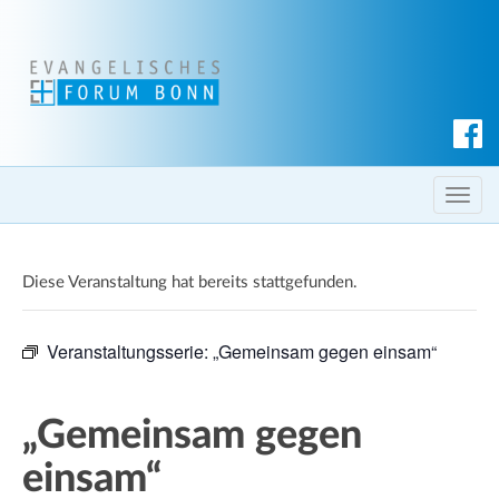
S
u
c
T
h
o
e
g
n
Diese Veranstaltung hat bereits stattgefunden.
g
l
e
Veranstaltungsserie:
„Gemeinsam gegen einsam“
n
a
v
„Gemeinsam gegen
i
einsam“
g