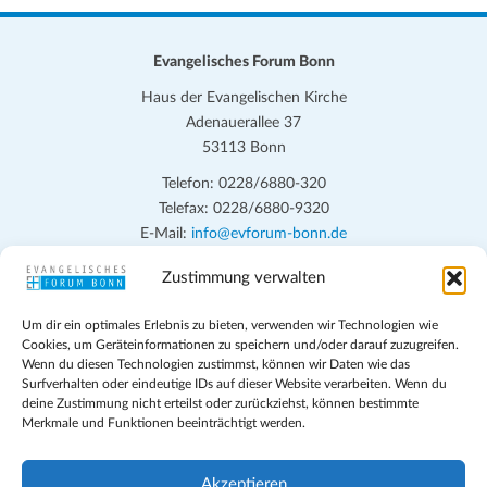
Evangelisches Forum Bonn
Haus der Evangelischen Kirche
Adenauerallee 37
53113 Bonn
Telefon: 0228/6880-320
Telefax: 0228/6880-9320
E-Mail:
info@evforum-bonn.de
Zustimmung verwalten
Das Evangelische Forum Bonn will in seinen zentralen
Veranstaltungen und den Angeboten vor Ort auf Grundfragen des
Um dir ein optimales Erlebnis zu bieten, verwenden wir Technologien wie
persönlichen, beruflichen, kirchlichen und öffentlichen Lebens
Cookies, um Geräteinformationen zu speichern und/oder darauf zuzugreifen.
eingehen, zu offener Begegnung und ehrlicher Auseinandersetzung
Wenn du diesen Technologien zustimmst, können wir Daten wie das
anregen und mithelfen, aus der Verheißung des Evangeliums heraus
Surfverhalten oder eindeutige IDs auf dieser Website verarbeiten. Wenn du
deine Zustimmung nicht erteilst oder zurückziehst, können bestimmte
im individuellen und gesellschaftlichen Leben verantwortlich zu
Merkmale und Funktionen beeinträchtigt werden.
denken, zu reden und zu handeln.
Impressum
Akzeptieren