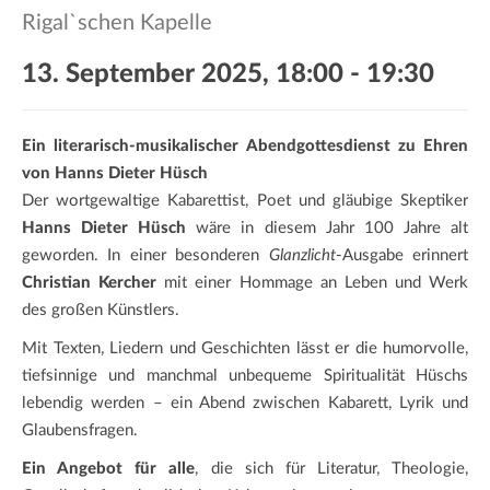
a
Rigal`schen Kapelle
t
i
13. September 2025, 18:00
-
19:30
o
n
Ein literarisch-musikalischer Abendgottesdienst zu Ehren
von Hanns Dieter Hüsch
Der wortgewaltige Kabarettist, Poet und gläubige Skeptiker
Hanns Dieter Hüsch
wäre in diesem Jahr 100 Jahre alt
geworden. In einer besonderen
Glanzlicht
-Ausgabe erinnert
Christian Kercher
mit einer Hommage an Leben und Werk
des großen Künstlers.
Mit Texten, Liedern und Geschichten lässt er die humorvolle,
tiefsinnige und manchmal unbequeme Spiritualität Hüschs
lebendig werden – ein Abend zwischen Kabarett, Lyrik und
Glaubensfragen.
Ein Angebot für alle
, die sich für Literatur, Theologie,