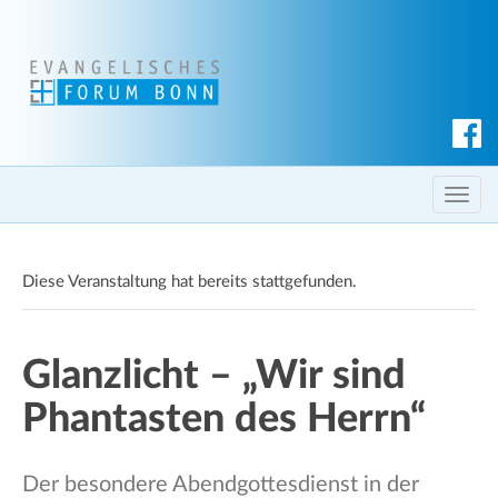
S
u
c
T
h
o
e
g
n
Diese Veranstaltung hat bereits stattgefunden.
g
l
e
Glanzlicht – „Wir sind
n
a
Phantasten des Herrn“
v
i
g
Der besondere Abendgottesdienst in der