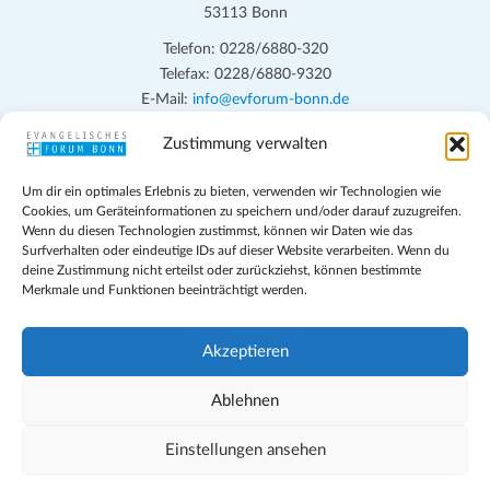
53113 Bonn
Telefon: 0228/6880-320
Telefax: 0228/6880-9320
E-Mail:
info@evforum-bonn.de
Zustimmung verwalten
Das Evangelische Forum Bonn will in seinen zentralen
Veranstaltungen und den Angeboten vor Ort auf Grundfragen des
Um dir ein optimales Erlebnis zu bieten, verwenden wir Technologien wie
persönlichen, beruflichen, kirchlichen und öffentlichen Lebens
Cookies, um Geräteinformationen zu speichern und/oder darauf zuzugreifen.
eingehen, zu offener Begegnung und ehrlicher Auseinandersetzung
Wenn du diesen Technologien zustimmst, können wir Daten wie das
anregen und mithelfen, aus der Verheißung des Evangeliums heraus
Surfverhalten oder eindeutige IDs auf dieser Website verarbeiten. Wenn du
deine Zustimmung nicht erteilst oder zurückziehst, können bestimmte
im individuellen und gesellschaftlichen Leben verantwortlich zu
Merkmale und Funktionen beeinträchtigt werden.
denken, zu reden und zu handeln.
Impressum
Akzeptieren
Datenschutz
Teilnahmebedingungen
Ablehnen
Evangelische Kirche in Bonn
Cookie-Richtlinie (EU)
Einstellungen ansehen
Geschäftsbedingungen