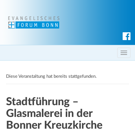
S
u
c
T
h
o
e
g
n
Diese Veranstaltung hat bereits stattgefunden.
g
l
e
Stadtführung –
n
a
Glasmalerei in der
v
i
Bonner Kreuzkirche
g