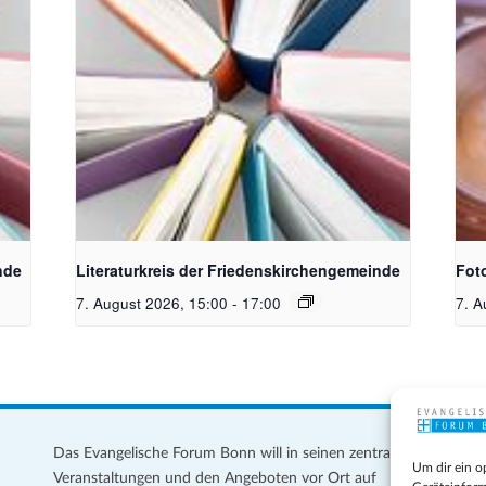
Bildquelle Pixabay
Kam
nde
Literaturkreis der Friedenskirchengemeinde
Fot
7. August 2026, 15:00
-
17:00
7. A
Das Evangelische Forum Bonn will in seinen zentralen
Im
Um dir ein o
Veranstaltungen und den Angeboten vor Ort auf
Da