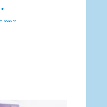
.de
um-bonn.de