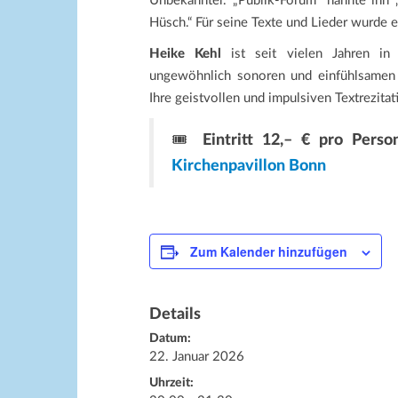
Unbekannter. „Publik-Forum“ nannte ihn
Hüsch.“ Für seine Texte und Lieder wurde e
Heike Kehl
ist seit vielen Jahren in 
ungewöhnlich sonoren und einfühlsamen 
Ihre geistvollen und impulsiven Textrezita
🎟️
Eintritt 12,– € pro Pers
Kirchenpavillon Bonn
Zum Kalender hinzufügen
Details
Datum:
22. Januar 2026
Uhrzeit: