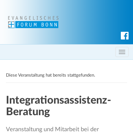
S
u
c
T
h
o
e
g
n
Diese Veranstaltung hat bereits stattgefunden.
g
l
e
Integrationsassistenz-
n
a
Beratung
v
i
g
Veranstaltung und Mitarbeit bei der