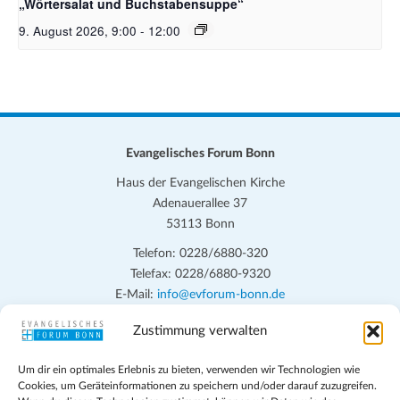
„Wörtersalat und Buchstabensuppe“
9. August 2026, 9:00
-
12:00
Evangelisches Forum Bonn
Haus der Evangelischen Kirche
Adenauerallee 37
53113 Bonn
Telefon: 0228/6880-320
Telefax: 0228/6880-9320
E-Mail:
info@evforum-bonn.de
Zustimmung verwalten
Das Evangelische Forum Bonn will in seinen zentralen
Veranstaltungen und den Angeboten vor Ort auf Grundfragen des
Um dir ein optimales Erlebnis zu bieten, verwenden wir Technologien wie
persönlichen, beruflichen, kirchlichen und öffentlichen Lebens
Cookies, um Geräteinformationen zu speichern und/oder darauf zuzugreifen.
eingehen, zu offener Begegnung und ehrlicher Auseinandersetzung