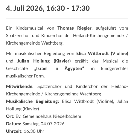
a
4. Juli 2026, 16:30
-
17:30
t
i
o
Ein Kindermusical von
Thomas Riegler
, aufgeführt vom
n
Spatzenchor und Kinderchor der Heiland-Kirchengemeinde /
Kirchengemeinde Wachtberg.
Mit musikalischer Begleitung von
Elisa Wittbrodt (Violine)
und
Julian Hollung (Klavier)
erzählt das Musical die
Geschichte
„Israel in Ägypten“
in kindgerechter
musikalischer Form.
Mitwirkende:
Spatzenchor und Kinderchor der Heiland-
Kirchengemeinde / Kirchengemeinde Wachtberg
Musikalische Begleitung:
Elisa Wittbrodt (Violine), Julian
Hollung (Klavier)
Ort:
Ev. Gemeindehaus Niederbachem
Datum:
Samstag, 04.07.2026
Uhrzeit:
16.30 Uhr