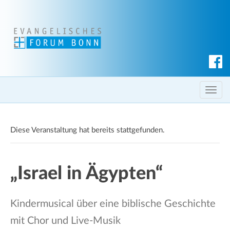
S
u
c
T
h
o
e
g
n
Diese Veranstaltung hat bereits stattgefunden.
g
l
e
„Israel in Ägypten“
n
a
v
Kindermusical über eine biblische Geschichte
i
mit Chor und Live-Musik
g