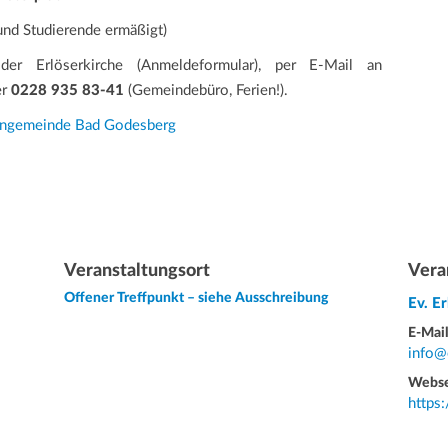
und Studierende ermäßigt)
r Erlöserkirche (Anmeldeformular), per E-Mail an
er
0228 935 83-41
(Gemeindebüro, Ferien!).
hengemeinde Bad Godesberg
Veranstaltungsort
Vera
Offener Treffpunkt – siehe Ausschreibung
Ev. E
E-Mail
info@
Webse
https