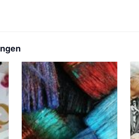
ungen
toph
Unsplash_RhondaK Native Florida Folk Artist
Bild