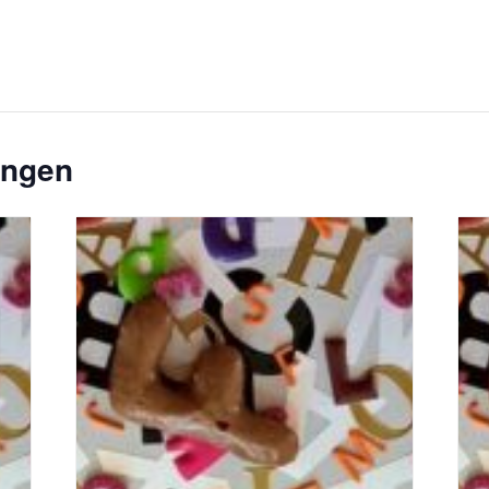
ungen
toph
Bildquelle_ Pixabay Free_Christoph
Bil