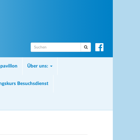
S
u
c
pavillon
Über uns:
h
e
n
ungskurs Besuchsdienst