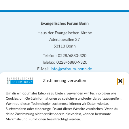
Evangelisches Forum Bonn
Haus der Evangelischen Kirche
Adenauerallee 37
53113 Bonn
Telefon: 0228/6880-320
Telefax: 0228/6880-9320
E-Mail:
info@evforum-bonn.de
Zustimmung verwalten
Das Evangelische Forum Bonn will in seinen zentralen
Veranstaltungen und den Angeboten vor Ort auf Grundfragen des
Um dir ein optimales Erlebnis zu bieten, verwenden wir Technologien wie
persönlichen, beruflichen, kirchlichen und öffentlichen Lebens
Cookies, um Geräteinformationen zu speichern und/oder darauf zuzugreifen.
eingehen, zu offener Begegnung und ehrlicher Auseinandersetzung
Wenn du diesen Technologien zustimmst, können wir Daten wie das
anregen und mithelfen, aus der Verheißung des Evangeliums heraus
Surfverhalten oder eindeutige IDs auf dieser Website verarbeiten. Wenn du
deine Zustimmung nicht erteilst oder zurückziehst, können bestimmte
im individuellen und gesellschaftlichen Leben verantwortlich zu
Merkmale und Funktionen beeinträchtigt werden.
denken, zu reden und zu handeln.