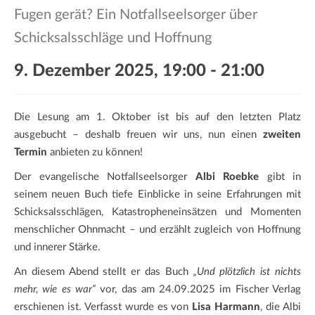
a
Fugen gerät? Ein Notfallseelsorger über
t
Schicksalsschläge und Hoffnung
i
o
9. Dezember 2025, 19:00
-
21:00
n
Die Lesung am 1. Oktober ist bis auf den letzten Platz
ausgebucht – deshalb freuen wir uns, nun einen
zweiten
Termin
anbieten zu können!
Der evangelische Notfallseelsorger
Albi Roebke
gibt in
seinem neuen Buch tiefe Einblicke in seine Erfahrungen mit
Schicksalsschlägen, Katastropheneinsätzen und Momenten
menschlicher Ohnmacht – und erzählt zugleich von Hoffnung
und innerer Stärke.
An diesem Abend stellt er das Buch
„Und plötzlich ist nichts
mehr, wie es war“
vor, das am 24.09.2025 im Fischer Verlag
erschienen ist. Verfasst wurde es von
Lisa Harmann
, die Albi