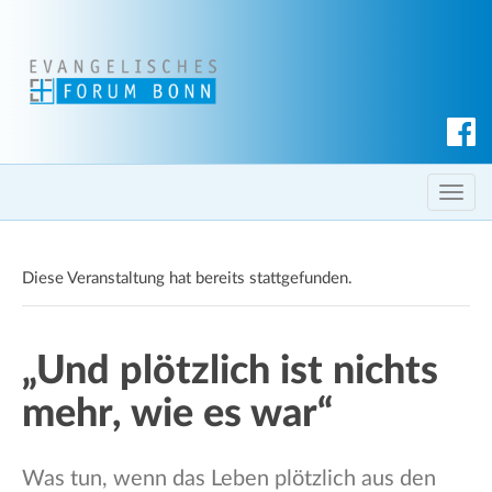
S
u
c
T
h
o
e
g
n
Diese Veranstaltung hat bereits stattgefunden.
g
l
e
„Und plötzlich ist nichts
n
a
mehr, wie es war“
v
i
g
Was tun, wenn das Leben plötzlich aus den